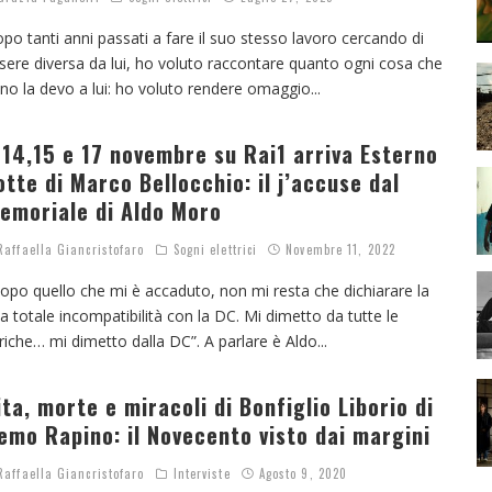
po tanti anni passati a fare il suo stesso lavoro cercando di
sere diversa da lui, ho voluto raccontare quanto ogni cosa che
no la devo a lui: ho voluto rendere omaggio
...
l 14,15 e 17 novembre su Rai1 arriva Esterno
otte di Marco Bellocchio: il j’accuse dal
emoriale di Aldo Moro
affaella Giancristofaro
Sogni elettrici
Novembre 11, 2022
opo quello che mi è accaduto, non mi resta che dichiarare la
a totale incompatibilità con la DC. Mi dimetto da tutte le
riche… mi dimetto dalla DC”. A parlare è Aldo
...
ita, morte e miracoli di Bonfiglio Liborio di
emo Rapino: il Novecento visto dai margini
affaella Giancristofaro
Interviste
Agosto 9, 2020