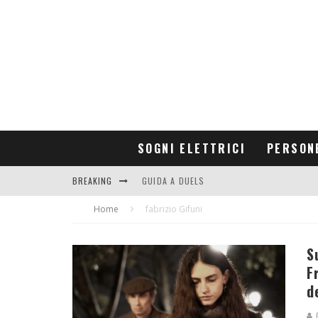
SOGNI ELETTRICI
PERSON
BREAKING
GUIDA A DUELS
Home
CONTRIBUTORS
fabrizio Gifuni
S
F
d
G