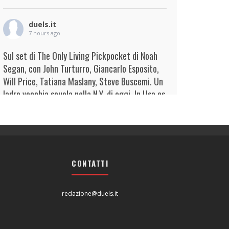
duels.it
7 hours ago
Sul set di The Only Living Pickpocket di Noah
Segan, con John Turturro, Giancarlo Esposito,
Will Price, Tatiana Maslany, Steve Buscemi. Un
ladro vecchia scuola nella N.Y. di oggi. In Usa es
...
Continua
View on Facebook
·
Condividi
duels.it
8 hours ago
CONTATTI
View on Facebook
·
Condividi
redazione@duels.it