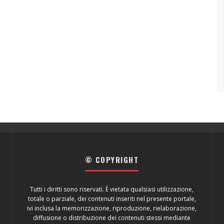
© COPYRIGHT
Tutti i diritti sono riservati. È vietata qualsiasi utilizzazione,
totale o parziale, dei contenuti inseriti nel presente portale,
ivi inclusa la memorizzazione, riproduzione, rielaborazione,
diffusione o distribuzione dei contenuti stessi mediante