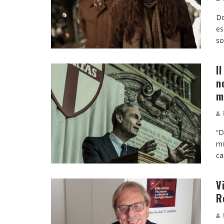
Do
es
so
I
n
m
R
“D
mi
ca
V
R
R