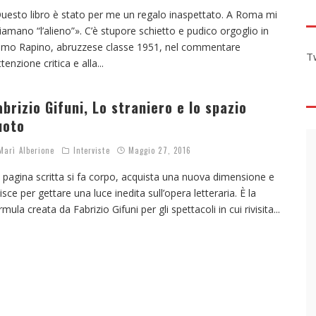
uesto libro è stato per me un regalo inaspettato. A Roma mi
iamano “l’alieno”». C’è stupore schietto e pudico orgoglio in
mo Rapino, abruzzese classe 1951, nel commentare
T
attenzione critica e alla
...
abrizio Gifuni, Lo straniero e lo spazio
uoto
arì Alberione
Interviste
Maggio 27, 2016
 pagina scritta si fa corpo, acquista una nuova dimensione e
nisce per gettare una luce inedita sull’opera letteraria. È la
rmula creata da Fabrizio Gifuni per gli spettacoli in cui rivisita
...