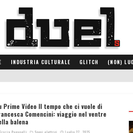
E
INDUSTRIA CULTURALE
GLITCH
(NON) LU
u Prime Video Il tempo che ci vuole di
rancesca Comencini: viaggio nel ventre
ella balena
razia Paganelli
Sogni elettrici
Luglio 27, 2025