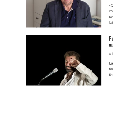
«Q
ch
Re
l’
F
v
M
La
fi
fo