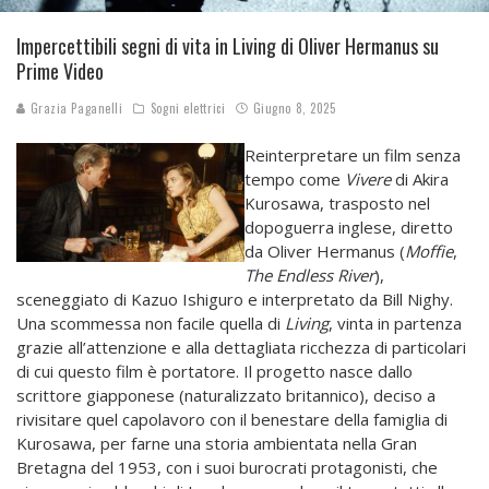
Impercettibili segni di vita in Living di Oliver Hermanus su
Prime Video
Grazia Paganelli
Sogni elettrici
Giugno 8, 2025
Reinterpretare un film senza
tempo come
Vivere
di Akira
Kurosawa, trasposto nel
dopoguerra inglese, diretto
da Oliver Hermanus (
Moffie
,
The Endless River
),
sceneggiato di Kazuo Ishiguro e interpretato da Bill Nighy.
Una scommessa non facile quella di
Living
, vinta in partenza
grazie all’attenzione e alla dettagliata ricchezza di particolari
di cui questo film è portatore. Il progetto nasce dallo
scrittore giapponese (naturalizzato britannico), deciso a
rivisitare quel capolavoro con il benestare della famiglia di
Kurosawa, per farne una storia ambientata nella Gran
Bretagna del 1953, con i suoi burocrati protagonisti, che