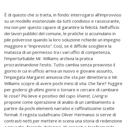
È di questo che si tratta, in fondo: interrogarsi all’improvviso
su un modello esistenziale da tutti condiviso e rassicurante,
ma non per questo capace di garantire la felicità. Nell’ufficio
dei lavori pubblici del comune, le pratiche si accumulano in
pile polverose quando la loro soluzione richiede un impegno
maggiore e “imprevisto”. Così, se è difficile sciogliere la
matassa di un permesso tra i vari uffici di competenza,
l’imperturbabile Mr. Williams archivia la pratica
procrastinandone l’esito. Tutto cambia senza preavviso il
giorno in cui in ufficio arriva un nuovo e giovane assunto,
l’impiegata Margaret annuncia che sta per dimettersi e Mr.
Williams scopre di avere pochi mesi di vita. Che fare? Fuggire
per godersi gli ultimi giorni o tornare e cercare di cambiare
le cose? Più lieve e positivo del cupo
Vivere!,
Living
si
propone come operazione di analisi di un cambiamento a
partire da pochi elementi narrativi e raffinatissime scelte
formali. Il regista sudafricano Oliver Hermanus si serve di
contrasti netti per mettere in scena una storia di redenzione