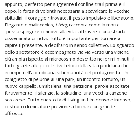
appunto, perfetto per suggerire il confine tra il prima e il
dopo, la forza di volontà necessaria a scavalcare le vecchie
abitudini, il coraggio ritrovato, il gesto impulsivo e liberatorio.
Elegante e malinconico,
Living
racconta come la morte
“possa spingere di nuovo alla vita” attraverso una strada
disseminata di indizi. Tutto è importante per tornare a
capire il presente, a decifrarlo in senso collettivo. Lo sguardo
dello spettatore è accompagnato via via verso una visione
più ampia rispetto al microcosmo descritto nei primi minuti, il
tutto grazie alle piccole rivelazioni della vita quotidiana che
irrompe nell’abitudinaria schematicità del protagonista. Un
coniglietto di peluche al luna park, un incontro fortuito, un
nuovo cappello, un’altalena, una petizione, parole ascoltate
furtivamente, il silenzio, la solitudine, una vecchia canzone
scozzese. Tutto questo fa di Living un film denso e intenso,
costruito di miniature prezione a formare un grande
affresco.