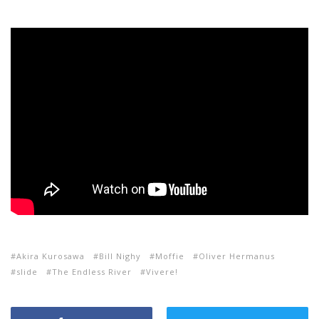
Akira Kurosawa
Bill Nighy
Moffie
Oliver Hermanus
slide
The Endless River
Vivere!