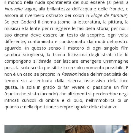
il mondo nella nuda spontaneità del suo essere (si pensi a
Nouvelle vague
, alla brillantezza dell’acqua e delle fronde, e
ancora al riverbero ostinato dei colori in
Eloge de l’amour
).
Se per Godard il cinema (come la letteratura, la pittura, la
musica) è la lente per ri-leggere le fasi della storia, per noi il
suo cinema deve essere un testo da scoprire, ogni volta
differente, contaminato e condizionato dai modi del nostro
sguardo. In questo senso il mistero di ogni singolo film
sembra sciogliersi, la trama fittissima degli strati che lo
compongono si dirada per lasciare emergere un’immagine
pura, la sola scelta possibile in un solo momento possibile. E
non è un caso se proprio in
Passion
l’idea dell’irripetibilità del
tempo sia accentuata dalla ricerca ossessiva della luce
giusta, la sola in grado di far vivere di passione un film
(quello che si sta facendo) che altrimenti si perderebbe negli
intricati cunicoli di ombra e di buio, nell’immobilità di un
quadro e nella ripetizione sempre uguale delle distanze.