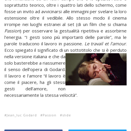
soprattutto teorico, oltre i quattro lati dello schermo, come
fosse un invito ad avvicinarsi alle immagini per svelare la loro
estensione oltre il vedibile. Allo stesso modo il cinema
irrompe nei luoghi estranei al set (di un film che si chiama
Passion
) per osservare la gestualità ripetitiva e assorbirne
l’energia. “I gesti sono più importanti delle parole”, ma le
parole traducono il lavoro in passione.
Le travail et l’amour
.
Ecco spiegato il significato di un sottotitolo che si è perduto
nella versione italiana e
che da
solo basterebbe a riassumere
il senso dell’opera di Godard.
Il lavoro e l’amore “il lavoro è
come il piacere, ha gli stessi
gesti dell’amore, non
necessariamente la stessa velocità”.
Jean_luc Godard
Passion
slide