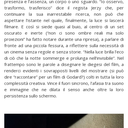
presenza e l’assenza, un corpo o uno sguardo. “Io osservo,
trasformo, trasferisco” dice il regista Jerzy che, per
continuare la sua inarrestabile ricerca, non può che
aspettare l’istante nel quale, finalmente, la luce si lascerà
filmare. E così si siede quasi al buio, al centro di un set
oscurato e inerte (“non ci sono ombre reali ma solo
proiezioni” ha fatto notare durante una ripresa), a parlare di
fronte ad una piccola fessura, a riflettere sulla necessità di
un cinema senza regole e senza storie. “Nella luce brilla l’eco
di ciò che la notte sommerge e prolunga nell’invisibile”. Nel
frattempo sono le parole a disegnare le diegesi del film, a
renderci evidenti i sovrapposti livelli del mostrare (si può
dire “raccontare” per un film di Godard?) colti in tutta la loro
complessità creativa. Vince il fuori sincrono, l’afasia tra suono
e immagine che ne dilata il senso anche oltre la loro
persistenza sullo schermo.