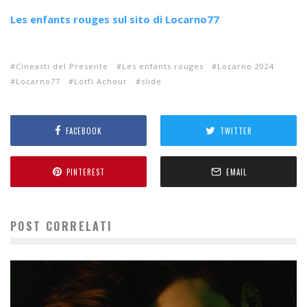
Les enfants rouges sul sito di Locarno77
Cineasti del Presente
Les enfants rouges
Locarno 2024
Locarno77
Lotfi Achour
slide
FACEBOOK
TWITTER
PINTEREST
EMAIL
POST CORRELATI