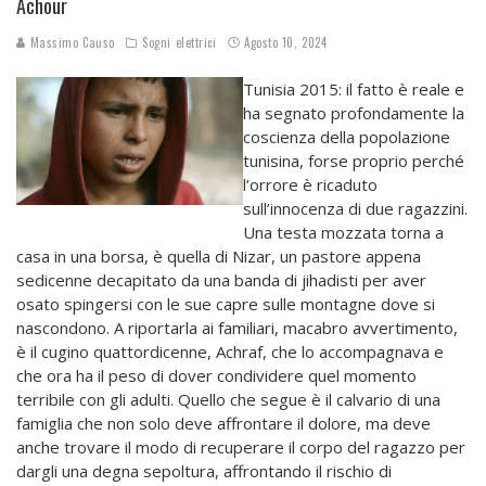
Achour
Massimo Causo
Sogni elettrici
Agosto 10, 2024
Tunisia 2015: il fatto è reale e
ha segnato profondamente la
coscienza della popolazione
tunisina, forse proprio perché
l’orrore è ricaduto
sull’innocenza di due ragazzini.
Una testa mozzata torna a
casa in una borsa, è quella di Nizar, un pastore appena
sedicenne decapitato da una banda di jihadisti per aver
osato spingersi con le sue capre sulle montagne dove si
nascondono. A riportarla ai familiari, macabro avvertimento,
è il cugino quattordicenne, Achraf, che lo accompagnava e
che ora ha il peso di dover condividere quel momento
terribile con gli adulti. Quello che segue è il calvario di una
famiglia che non solo deve affrontare il dolore, ma deve
anche trovare il modo di recuperare il corpo del ragazzo per
dargli una degna sepoltura, affrontando il rischio di