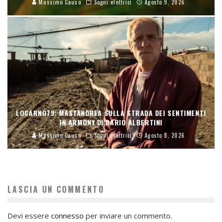
Massimo Causo
Sogni elettrici
Agosto 9, 2026
LOCARNO79: MASTANDREA SULLA STRADA DEI SENTIMENTI
IN ARMONY DI DARIO ALBERTINI
Massimo Causo
Sogni elettrici
Agosto 8, 2026
LASCIA UN COMMENTO
Devi essere
connesso
per inviare un commento.