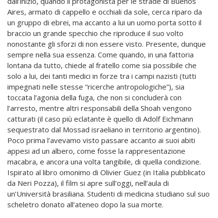
dall’inizio, quando il protagonista per le strade di Buenos
Aires, armato di cappello e occhiali da sole, cerca riparo da
un gruppo di ebrei, ma accanto a lui un uomo porta sotto il
braccio un grande specchio che riproduce il suo volto
nonostante gli sforzi di non essere visto. Presente, dunque
sempre nella sua essenza. Come quando, in una fattoria
lontana da tutto, chiede al fratello come sia possibile che
solo a lui, dei tanti medici in forze tra i campi nazisti (tutti
impegnati nelle stesse “ricerche antropologiche”), sia
toccata l’agonia della fuga, che non si concluderà con
l’arresto, mentre altri responsabili della Shoah vengono
catturati (il caso più eclatante è quello di Adolf Eichmann
sequestrato dal Mossad israeliano in territorio argentino).
Poco prima l’avevamo visto passare accanto ai suoi abiti
appesi ad un albero, come fosse la rappresentazione
macabra, e ancora una volta tangibile, di quella condizione.
Ispirato al libro omonimo di Olivier Guez (in Italia pubblicato
da Neri Pozza), il film si apre sull’oggi, nell’aula di
un’Università brasiliana. Studenti di medicina studiano sul suo
scheletro donato all’ateneo dopo la sua morte.