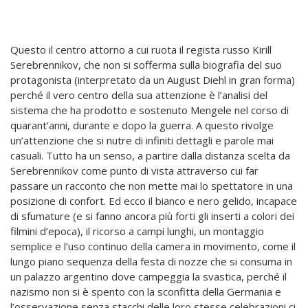
Questo il centro attorno a cui ruota il regista russo Kirill
Serebrennikov, che non si sofferma sulla biografia del suo
protagonista (interpretato da un August Diehl in gran forma)
perché il vero centro della sua attenzione è l’analisi del
sistema che ha prodotto e sostenuto Mengele nel corso di
quarant’anni, durante e dopo la guerra. A questo rivolge
un’attenzione che si nutre di infiniti dettagli e parole mai
casuali. Tutto ha un senso, a partire dalla distanza scelta da
Serebrennikov come punto di vista attraverso cui far
passare un racconto che non mette mai lo spettatore in una
posizione di confort. Ed ecco il bianco e nero gelido, incapace
di sfumature (e si fanno ancora più forti gli inserti a colori dei
filmini d’epoca), il ricorso a campi lunghi, un montaggio
semplice e l’uso continuo della camera in movimento, come il
lungo piano sequenza della festa di nozze che si consuma in
un palazzo argentino dove campeggia la svastica, perché il
nazismo non si è spento con la sconfitta della Germania e
l’osservazione senza stacchi delle loro stesse celebrazioni ci