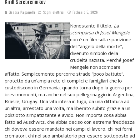
Kirill Serebrennikov
Grazia Paganelli
Sogni elettrici
Febbraio 5, 2026
Nonostante il titolo,
La
scomparsa di Josef Mengele
non è un film sulla sparizione
dell'”angelo della morte”,
divenuto simbolo della
crudeltà nazista. Perché Josef
Mengele non scompare
affatto. Semplicemente percorre strade “poco battute”,
protetto da un’ampia rete di complici e famigliari che lo
custodiscono in Germania, quando torna dopo la guerra per
brevi momenti, ma anche nel suo pellegrinaggio in Argentina,
Brasile, Urugay. Una vita intera in fuga, da una dittatura ad
un’altra, arrestato una volta, ma liberato subito grazie a un
poliziotto simpatizzante e avido. Non importa cosa abbia
fatto ad Auschwitz, che abbia deciso con estrema freddezza
chi doveva essere mandato nei campi di lavoro, chi nei forni
crematori, chi nel suo ambulatorio per essere sottoposto ad