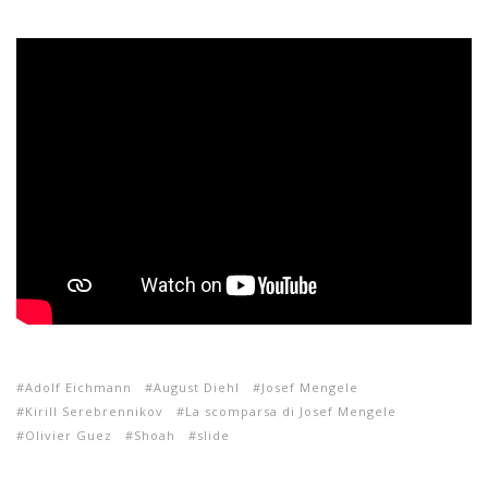
Adolf Eichmann
August Diehl
Josef Mengele
Kirill Serebrennikov
La scomparsa di Josef Mengele
Olivier Guez
Shoah
slide