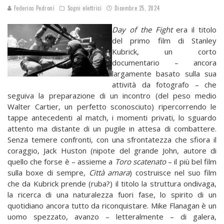
Federico Pedroni
Sogni elettrici
Dicembre 25, 2024
Day of the Fight
era il titolo
del primo film di Stanley
Kubrick, un corto
documentario – ancora
largamente basato sulla sua
attività da fotografo – che
seguiva la preparazione di un incontro (del peso medio
Walter Cartier, un perfetto sconosciuto) ripercorrendo le
tappe antecedenti al match, i momenti privati, lo sguardo
attento ma distante di un pugile in attesa di combattere.
Senza temere confronti, con una sfrontatezza che sfiora il
coraggio, Jack Huston (nipote del grande John, autore di
quello che forse è – assieme a
Toro scatenato
– il più bel film
sulla boxe di sempre,
Città amara
) costruisce nel suo film
che da Kubrick prende (ruba?) il titolo la struttura ondivaga,
la ricerca di una naturalezza fuori fase, lo spirito di un
quotidiano ancora tutto da riconquistare. Mike Flanagan è un
uomo spezzato, avanzo – letteralmente – di galera,