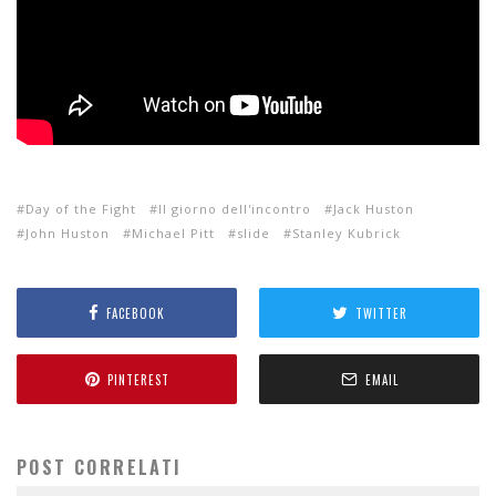
Day of the Fight
Il giorno dell'incontro
Jack Huston
John Huston
Michael Pitt
slide
Stanley Kubrick
FACEBOOK
TWITTER
PINTEREST
EMAIL
POST CORRELATI