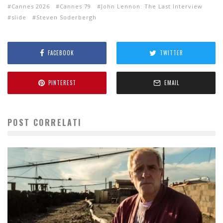
Cannes 2026
Cannes 79
John Lennon: The Last Interview
slide
Steven Soderbergh
FACEBOOK
TWITTER
PINTEREST
EMAIL
POST CORRELATI