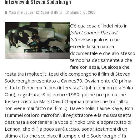
Interview di Steven Soderbergh
Massimo Causo
Sogni elettrici
Maggio 17, 2026
C’è qualcosa di indefinito in
John Lennon: The Last
Interview
, qualcosa che
eccede la sua natura
documentale e che allo stesso
tempo ha decisamente a che
fare con essa. Qualcosa che
resta tra i molteplici testi che compongono il film di Steven
Soderbergh presentato a Cannes79. Ovviamente c’è prima
di tutto l’eponima “ultima intervista” a John Lennon (e a Yoko
Ono), registrata l’8 dicembre 1980, poche ore prima che
fosse ucciso da Mark David Chapman (nome che tra l’altro
non viene mai fatto nel film…): Dave Sholin, Laurie Kaye, Ron
Hummel coi loro microfoni, il registratore e la musicassetta
destinata a contenere la voce di Yoko Ono e soprattutto di
Lennon, che di lì a poco sarà ucciso, sono i testimoni di un
ultimo atto che scolpisce il tempo e che Soderbergh ci fa