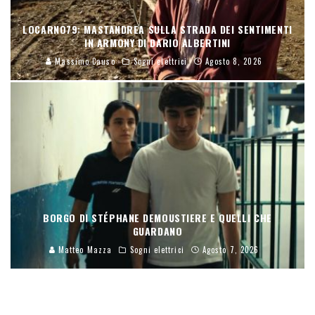
LOCARNO79: MASTANDREA SULLA STRADA DEI SENTIMENTI
IN ARMONY DI DARIO ALBERTINI
Massimo Causo
Sogni elettrici
Agosto 8, 2026
BORGO DI STÉPHANE DEMOUSTIERE E QUELLI CHE
GUARDANO
Matteo Mazza
Sogni elettrici
Agosto 7, 2026