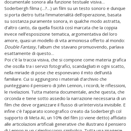
documentale sonora alla funzione testuale visiva…
Soderbergh filma (…?…) un film su un testo sonoro e dunque
si porta dietro tutta l’immaterialità dell’operazione, basata
su sostanza puramente sonora, in qualche modo astratta,
d’altro canto, da quella fisicità così marcata che la coppia
invece nell’esposizione tematica, argomentativa del loro
amore, quasi un modello di vita armoniosa offerto al mondo:
Double Fantasy
, l’album che stavano promuovendo, parlava
esattamente di questo…
Poi c’è la traccia visiva, che si compone come materia grafica
che oscilla tra i servizi fotografici, scandagliati in ogni scatto,
nella miriade di pose che esponevano il mito dell’unità
familiare. Cui si aggiungono i materiali d’archivio che
punteggiano il pensiero di John Lennon, i ricordi, le riflessioni,
le rivelazioni. Tutta materia documentale, anche questa, che
circonda e tiene sotto assedio la narrazione necessaria di un
film che deve organizzare il flusso di un’intervista invisibile. E
infine c’è l’apparato iconografico creato da Soderbergh col
supporto di Meta AI, un 10% del film (ci viene detto) affidato
alle articolazioni artificiali generative che illustrano il pensiero
di Lennon in un caleidoscopio simbolico. Tutta una imagerie