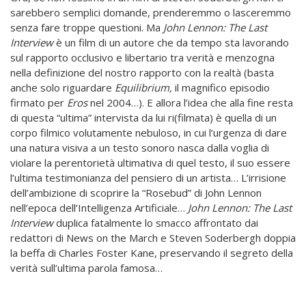
sarebbero semplici domande, prenderemmo o lasceremmo
senza fare troppe questioni. Ma
John Lennon: The Last
Interview
è un film di un autore che da tempo sta lavorando
sul rapporto occlusivo e libertario tra verità e menzogna
nella definizione del nostro rapporto con la realtà (basta
anche solo riguardare
Equilibrium,
il magnifico episodio
firmato per
Eros
nel 2004…). E allora l’idea che alla fine resta
di questa “ultima” intervista da lui ri(filmata) è quella di un
corpo filmico volutamente nebuloso, in cui l’urgenza di dare
una natura visiva a un testo sonoro nasca dalla voglia di
violare la perentorietà ultimativa di quel testo, il suo essere
l’ultima testimonianza del pensiero di un artista… L’irrisione
dell’ambizione di scoprire la “Rosebud” di John Lennon
nell’epoca dell’Intelligenza Artificiale…
John Lennon: The Last
Interview
duplica fatalmente lo smacco affrontato dai
redattori di News on the March e Steven Soderbergh doppia
la beffa di Charles Foster Kane, preservando il segreto della
verità sull’ultima parola famosa…