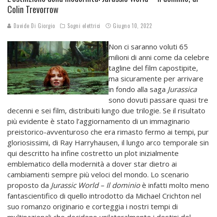
Colin Trevorrow
Davide Di Giorgio
Sogni elettrici
Giugno 10, 2022
Non ci saranno voluti 65
milioni di anni come da celebre
tagline del film capostipite,
ma sicuramente per arrivare
in fondo alla saga
Jurassica
sono dovuti passare quasi tre
decenni e sei film, distribuiti lungo due trilogie. Se il risultato
più evidente è stato l’aggiornamento di un immaginario
preistorico-avventuroso che era rimasto fermo ai tempi, pur
gloriosissimi, di Ray Harryhausen, il lungo arco temporale sin
qui descritto ha infine costretto un plot inizialmente
emblematico della modernità a dover star dietro ai
cambiamenti sempre più veloci del mondo. Lo scenario
proposto da
Jurassic World – Il dominio
è infatti molto meno
fantascientifico di quello introdotto da Michael Crichton nel
suo romanzo originario e corteggia i nostri tempi di
multinazionali che decidono unilateralmente i destini del