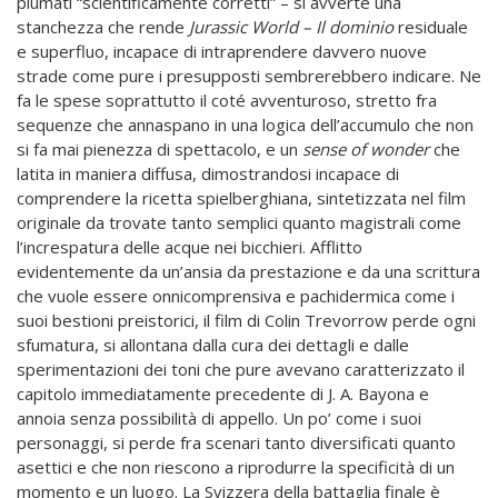
piumati “scientificamente corretti” – si avverte una
stanchezza che rende
Jurassic World – Il dominio
residuale
e superfluo, incapace di intraprendere davvero nuove
strade come pure i presupposti sembrerebbero indicare. Ne
fa le spese soprattutto il coté avventuroso, stretto fra
sequenze che annaspano in una logica dell’accumulo che non
si fa mai pienezza di spettacolo, e un
sense of wonder
che
latita in maniera diffusa, dimostrandosi incapace di
comprendere la ricetta spielberghiana, sintetizzata nel film
originale da trovate tanto semplici quanto magistrali come
l’increspatura delle acque nei bicchieri. Afflitto
evidentemente da un’ansia da prestazione e da una scrittura
che vuole essere onnicomprensiva e pachidermica come i
suoi bestioni preistorici, il film di Colin Trevorrow perde ogni
sfumatura, si allontana dalla cura dei dettagli e dalle
sperimentazioni dei toni che pure avevano caratterizzato il
capitolo immediatamente precedente di J. A. Bayona e
annoia senza possibilità di appello. Un po’ come i suoi
personaggi, si perde fra scenari tanto diversificati quanto
asettici e che non riescono a riprodurre la specificità di un
momento e un luogo. La Svizzera della battaglia finale è