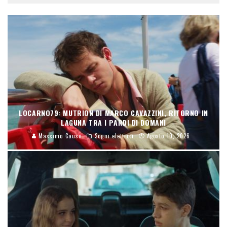
LOCARNO79: MUTRION DI MARCO CAVAZZINI, RITORNO IN
LAGUNA TRA I PARDI DI DOMANI
Massimo Causo
Sogni elettrici
Agosto 10, 2026