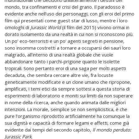
mondo, tra confinamenti e crisi del grano. Il paradosso è
evidente anche nell’uso dei personaggi, con gli eroi del primo
film qui presentati come guest star di lusso, mentre i loro
omologhi di
Jurassic World
(il film del 2015) vivono ormai in
dorato isolamento da una realtà in cui non si riconoscono più.
Un po’ eco-terroristi e un po’ agenti segreti in pensione,
sono insomma costretti a tornare a occuparsi dei sauri loro
malgrado, all’interno di una realtà globale che vuole
abbandonare tanto i parchi-prigione quanto le isolette
tropicali. Sono pertanto eroi di una saga per molti aspetti
decaduta, che sembra cercare altre vie, fra locuste
geneticamente modificate e un clone umano che ripropone,
amplificati, i temi etici da sempre sottesi a questa storia di
esperimenti di laboratorio e moniti sui limiti da non superare
in nome della ricerca, anche quando animata dalle migliori
intenzioni. La morale, semplice se non semplicistica, è che
pure l’organismo riprodotto artificialmente ha comunque la
sua dignità e capacità di formare legami e affetti, come già
evidente dai tempi del secondo capitolo,
Il mondo perduto:
Jurassic Park
.