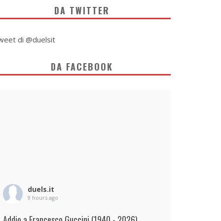
DA TWITTER
weet di @duelsit
DA FACEBOOK
duels.it
9 hours ago
Addio a Francesco Guccini (1940 - 2026)