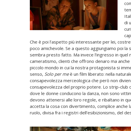
com
tem
Ita
di 
cur
cap
Che è poi l’aspetto più interessante per lei, cost
poco amichevole. Se a questo aggiungiamo poi la s
sembra presto fatto. Ma invece l’ingresso in quel m
cameratismo, clienti che offrono denaro ma anche un
piccolo mondo in cui la nostra protagonista si imme
senso,
Solo per me
è un film liberato: nella natural
consapevolezza merceologica che però non divien
consapevolezza del proprio potere. Lo strip-club div
dove le donne conducono la danza, non sono vitti
devono attenersi alle loro regole, e ribaltano in q
accetta la cosa con divertimento, complice anche la 
ruolo, divisa fra i registri dell’esibizionismo, del d