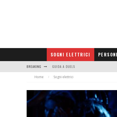
SOGNI ELETTRICI
PERSON
BREAKING
GUIDA A DUELS
Home
CONTRIBUTORS
Sogni elettrici