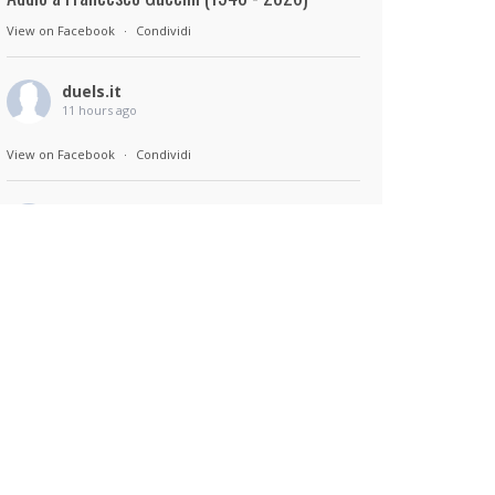
View on Facebook
·
Condividi
duels.it
11 hours ago
View on Facebook
·
Condividi
duels.it
11 hours ago
Sul set di Bad Lieutenant: Tokyo di Takashi
Miike, con Shun Oguri, Lily James , Liv
Morganremake. Remake di Bad Lieutenant di
Abel Ferrara
View on Facebook
·
Condividi