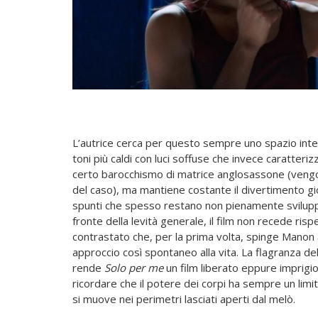
L’autrice cerca per questo sempre uno spazio interm
toni più caldi con luci soffuse che invece caratteri
certo barocchismo di matrice anglosassone (vengon
del caso), ma mantiene costante il divertimento gio
spunti che spesso restano non pienamente sviluppat
fronte della levità generale, il film non recede ris
contrastato che, per la prima volta, spinge Manon a
approccio così spontaneo alla vita. La flagranza de
rende
Solo per me
un film liberato eppure imprigi
ricordare che il potere dei corpi ha sempre un lim
si muove nei perimetri lasciati aperti dal melò.