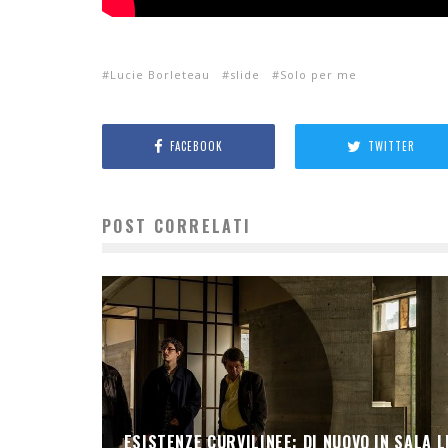
Lucie Borleteau
slide
Solo per me
FACEBOOK
TWITTER
POST CORRELATI
ESISTENZE CURVILINEE: DI NUOVO IN SALA L