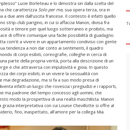
plesso” Lucie Borleteau e lo dimostra sin dalla scelta del
a che caratterizza
Solo per me
, sua opera terza, ora in
lia a due anni dall’uscita francese. Il contesto è infatti quello
uno strip-club parigino, in cui si affaccia Manon, divisa fra
T
iosità e timore per quel luogo sotterraneo e proibito, ma
ace di offrire comunque una facile possibilità di guadagno.
retta com’è a vivere in un appartamento condiviso con gente
ua tendenza a non dar conto ai sentimenti, il quadro
ondo di corpi esibiti, coreografie, colleghe in cerca di
a parte della propria verità, porta alla descrizione di un
rge e che attraversa con impulsività e gioia. In questo
ezza dei corpi esibiti, in un vivere la sessualità con
e mai degradazione, ma si fa a suo modo presa di
enta infatti un luogo che rovescia i pregiudizi e i rapporti,
me ma padrone del tempo concesso agli uomini, che
uesto modo la prospettiva di una realtà maschilista. Manon
grazia interpretativa con cui Louise Chevillotte si offre al
esiderio, fino, inaspettato, all’amore per la collega Mia.