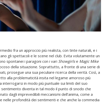
edio fra un approccio più realista, con tinte naturali, e i
zzano gli spettacoli e le scene nel club. Evita volutamente un
o spontanei i paragoni con i vari
Showgirls
e
Magic Mike
coso della situazione. Soprattutto, a fronte di una serie di
i, prosegue una sua peculiare ricerca della verità. Così, a
petto alla problematicità insita nel legame amoroso più
 interrogarsi in modo più puntuale sui limiti del suo
l sentimento diventa in tal modo il punto di snodo che
onato dagli imprevedibili meccanismi dell’anima, come a
ite nelle profondità dei sentimenti e che anche la commedia