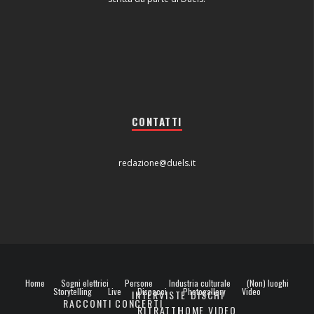
CONTATTI
redazione@duels.it
Home
Sogni elettrici
Persone
Industria culturale
(Non) luoghi
Storytelling
Live
Dispacci
Photogallery
Video
INTERVISTE
DISCHI
RACCONTI
CONCERTI
RITRATTI
HOME VIDEO