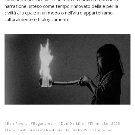
narrazione, inteso come tempo rinnovato della e per la
civiltà alla quale in un modo o nell’altro apparteniamo,
culturalmente e biologicamente.
Ben Rivers
Bogancloch
Don De Lillo
Filmmaker 2025
Locarno78
Mare's Nest
slide
The Word for Snow