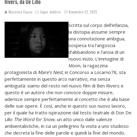
Rivers, da De Lillo
Massimo Causo
Sogni elettrici
Novembre 22, 2025
Scritta sul corpo dell’infanzia,
la distopia assume sempre
una connotazione ambigua,
sospesa tra l’angoscia
d’abbandono e l’ansia di un
nuovo inizio. L’immagine di
Moon, la ragazzina
protagonista di
Mare’s Nest
, in Concorso a Locarno78, sta
perfettamente in questo arco narrativo, ma senza
ambiguità: siamo del resto nel nuovo film di Ben Rivers e
questo è un autore che non conosce doppie misure,
aderisce sempre perfettamente al concetto che è alla base
delle sue opere. È così, anche in questo suo nuovo lavoro,
per il quale ha tratto ispirazione dal testo teatrale di Don De
Lillo
The Word for Snow,
un atto unico dalle valenze
ambientalistiche, in cui un pellegrino fa visita a uno studioso
che decreta la fine delle parole e quindi la fine del mondo.