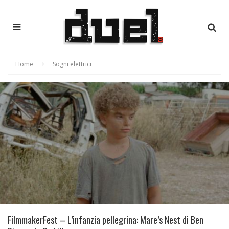
Home
Sogni elettrici
FilmmakerFest – L’infanzia pellegrina: Mare’s Nest di Ben