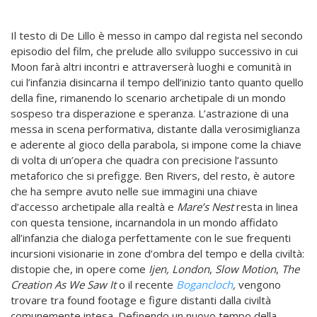
Il testo di De Lillo è messo in campo dal regista nel secondo
episodio del film, che prelude allo sviluppo successivo in cui
Moon farà altri incontri e attraverserà luoghi e comunità in
cui l’infanzia disincarna il tempo dell’inizio tanto quanto quello
della fine, rimanendo lo scenario archetipale di un mondo
sospeso tra disperazione e speranza. L’astrazione di una
messa in scena performativa, distante dalla verosimiglianza
e aderente al gioco della parabola, si impone come la chiave
di volta di un’opera che quadra con precisione l’assunto
metaforico che si prefigge. Ben Rivers, del resto, è autore
che ha sempre avuto nelle sue immagini una chiave
d’accesso archetipale alla realtà e
Mare’s Nest
resta in linea
con questa tensione, incarnandola in un mondo affidato
all’infanzia che dialoga perfettamente con le sue frequenti
incursioni visionarie in zone d’ombra del tempo e della civiltà:
distopie che, in opere come
Ijen, London
,
Slow Motion
,
The
Creation As We Saw It
o il recente
Bogancloch
,
vengono
trovare tra found footage e figure distanti dalla civiltà
comunemente intesa. Definendo un nuovo tempo della