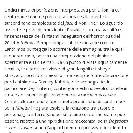
Dodici minuti di perfezione interpretativa per Dillon, la cui
recitazione tonda e piena ci fa tornare alla mente la
straordinaria complessità del
Jack
di von Trier. Lo sguardo
assente e privo di emozioni di Patakia ricorda la vacuità e
l’insensatezza dei fantasmi inseguitori dell’horror cult del
2014
It follows
. Sempre impeccabili le musiche con cui
Lanthimos punteggia lo scorrere delle immagini, tra le quali,
in questo caso, spicca una composizione del pioniere
sperimentale Luc Ferrari. Da un punto di vista squisitamente
tecnico, le distorsioni visive di grandangoli e fisheye
strizzano l’occhio al maestro – da sempre fonte d’ispirazione
per Lanthimos – Stanley Kubrick, e le scenografie, in
particolare degli interni, contengono echi notevoli di quelle in
cui Alex e i suoi Drughi irrompono in
Arancia meccanica
.
Come collocare quest’opera nella produzione di Lanthimos?
Se in
Kinetta
il regista esplora la relazione tra attore e
personaggio interrogandosi su quanto di ciò che siamo può
essere ridotto a una riproduzione meccanica, se in
Dogtooth
e
The
Lobster
sonda l’appiattimento repressivo dell’identità