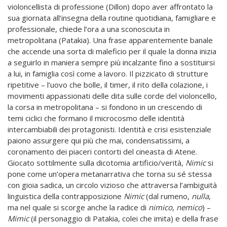
violoncellista di professione (Dillon) dopo aver affrontato la
sua giornata all’insegna della routine quotidiana, famigliare e
professionale, chiede l’ora a una sconosciuta in
metropolitana (Patakia). Una frase apparentemente banale
che accende una sorta di maleficio per il quale la donna inizia
a seguirlo in maniera sempre più incalzante fino a sostituirsi
a lui, in famiglia così come a lavoro. Il pizzicato di strutture
ripetitive – l’uovo che bolle, il timer, il rito della colazione, i
movimenti appassionati delle dita sulle corde del violoncello,
la corsa in metropolitana – si fondono in un crescendo di
temi ciclici che formano il microcosmo delle identità
intercambiabili dei protagonisti. Identità e crisi esistenziale
paiono assurgere qui più che mai, condensatissimi, a
coronamento dei piaceri contorti del cineasta di Atene.
Giocato sottilmente sulla dicotomia artificio/verità,
Nimic
si
pone come un’opera metanarrativa che torna su sé stessa
con gioia sadica, un circolo vizioso che attraversa l’ambiguità
linguistica della contrapposizione
Nimic
(dal rumeno,
nulla
,
ma nel quale si scorge anche la radice di
nimico
,
nemico
) –
Mimic
(il personaggio di Patakia, colei che imita) e della frase