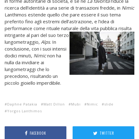
in forme autoritarie di società, e se ne
La favorita
riduce la
ricerca dell’identità a una serie di transazioni fredde, in
Nimic
Lanthimos estende quello che pare essere il suo tema
preferito fino agli estremi dell’astrazione, e l’idea di
performance come rituale naturale della vita
pubblica risulta
intrigante al pari del suo terzo
lungometraggio,
Alps
. In
conclusione, con i suoi intensi
dodici minuti,
Nimic
non ha
nulla da invidiare ai
lungometraggi che lo
precedono, risultando un
piccolo gioiello imperdibile.
Daphne Patakia
Matt Dillon
Mubi
Nimic
slide
Yorgos Lanthimos
FACEBOOK
TWITTER