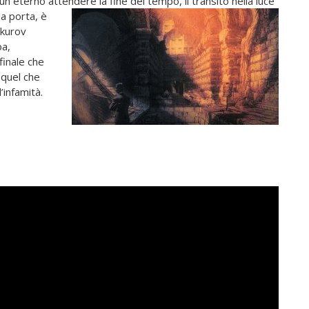
 eterno attendere la fine del tempo, il transito nella luce
la porta, è
okurov
ba,
 finale che
 quel che
’infamità.