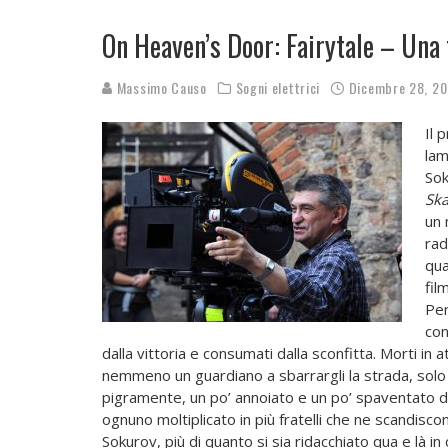
On Heaven’s Door: Fairytale – Una
Massimo Causo
Sogni elettrici
Dicembre 28, 2
Il 
lam
Sok
Ska
un 
rad
qua
fil
Per
con
dalla vittoria e consumati dalla sconfitta. Morti in 
nemmeno un guardiano a sbarrargli la strada, solo l
pigramente, un po’ annoiato e un po’ spaventato da
ognuno moltiplicato in più fratelli che ne scandiscon
Sokurov, più di quanto si sia ridacchiato qua e là in c