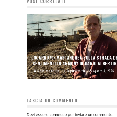
POST CORRELATI
LOCARNO79: MASTANDREA SULLA STRADA D
SENTIMENTI IN ARMONY DI DARIO ALBERTIN
Massimo Causo
Sogni elettrici
Agosto 8, 2026
LASCIA UN COMMENTO
Devi essere
connesso
per inviare un commento.