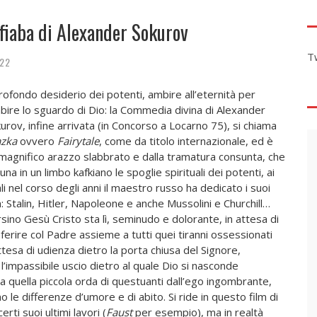
 fiaba di Alexander Sokurov
T
022
profondo desiderio dei potenti, ambire all’eternità per
bire lo sguardo di Dio: la Commedia divina di Alexander
urov, infine arrivata (in Concorso a Locarno 75), si chiama
zka
ovvero
Fairytale
, come da titolo internazionale, ed è
magnifico arazzo slabbrato e dalla tramatura consunta, che
una in un limbo kafkiano le spoglie spirituali dei potenti, ai
li nel corso degli anni il maestro russo ha dedicato i suoi
m: Stalin, Hitler, Napoleone e anche Mussolini e Churchill…
sino Gesù Cristo sta lì, seminudo e dolorante, in attesa di
ferire col Padre assieme a tutti quei tiranni ossessionati
attesa di udienza dietro la porta chiusa del Signore,
’impassibile uscio dietro al quale Dio si nasconde
 quella piccola orda di questuanti dall’ego ingombrante,
o le differenze d’umore e di abito. Si ride in questo film di
erti suoi ultimi lavori (
Faust
per esempio), ma in realtà