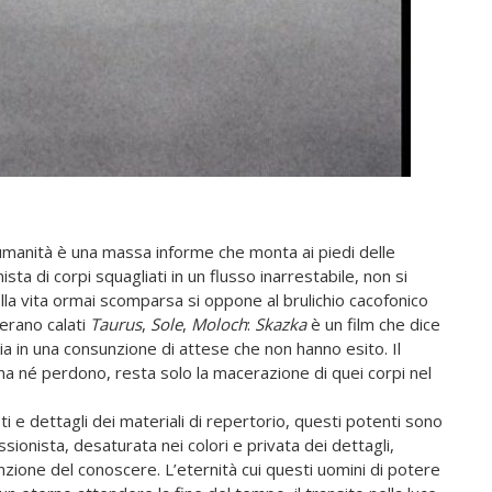
’umanità è una massa informe che monta ai piedi delle
ta di corpi squagliati in un flusso inarrestabile, non si
lla vita ormai scomparsa si oppone al brulichio cacofonico
 erano calati
Taurus
,
Sole
,
Moloch
:
Skazka
è un film che dice
ia in una consunzione di attese che non hanno esito. Il
na né perdono, resta solo la macerazione di quei corpi nel
i e dettagli dei materiali di repertorio, questi potenti sono
ionista, desaturata nei colori e privata dei dettagli,
nzione del conoscere. L’eternità cui questi uomini di potere