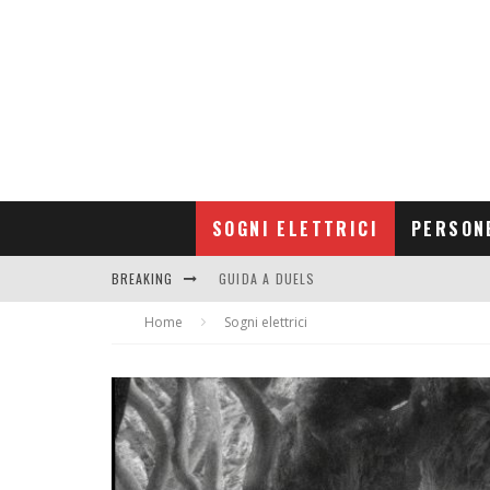
SOGNI ELETTRICI
PERSON
BREAKING
GUIDA A DUELS
Home
CONTRIBUTORS
Sogni elettrici