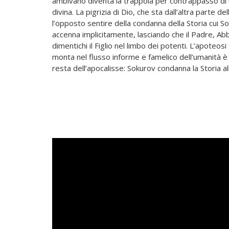
ambivano diventa la trappola per contrappasso di un
divina. La pigrizia di Dio,
che sta dall’altra parte del
l’opposto sentire della condanna della Storia cui S
accenna implicitamente, lasciando che il Padre, Ab
dimentichi il Figlio nel limbo dei potenti. L’apoteosi
monta nel flusso informe e famelico dell’umanità è
resta dell’apocalisse: Sokurov condanna la Storia all