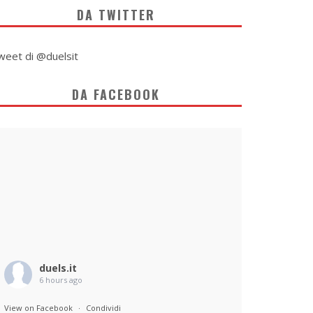
DA TWITTER
weet di @duelsit
DA FACEBOOK
duels.it
6 hours ago
View on Facebook
·
Condividi