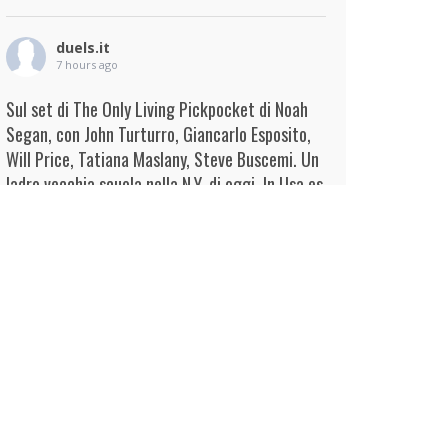
duels.it
7 hours ago
Sul set di The Only Living Pickpocket di Noah
Segan, con John Turturro, Giancarlo Esposito,
Will Price, Tatiana Maslany, Steve Buscemi. Un
ladro vecchia scuola nella N.Y. di oggi. In Usa es
...
Continua
View on Facebook
·
Condividi
duels.it
7 hours ago
View on Facebook
·
Condividi