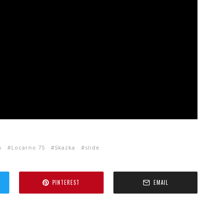
a
Locarno 75
Skazka
slide
PINTEREST
EMAIL