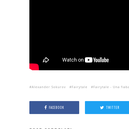
Alexander Sokurov
Fairytale
Fairytale - Una fiab
FACEBOOK
TWITTER