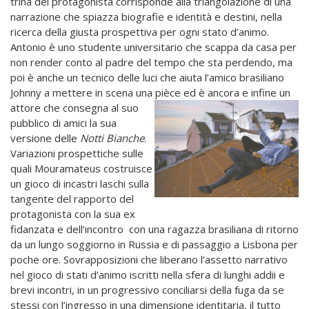
trina del protagonista corrisponde alla triangolazione di una
narrazione che spiazza biografie e identità e destini, nella
ricerca della giusta prospettiva per ogni stato d’animo.
Antonio è uno studente universitario che scappa da casa per
non render conto al padre del tempo che sta perdendo, ma
poi è anche un tecnico delle luci che aiuta l’amico brasiliano
Johnny a mettere in scena una pièce ed è ancora e infine un
attore che
consegna al suo
pubblico di amici la sua
versione delle
Notti Bianche
.
Variazioni prospettiche sulle
quali Mouramateus costruisce
un gioco di incastri laschi sulla
tangente del rapporto del
protagonista con la sua ex
fidanzata e dell’incontro con una ragazza brasiliana di ritorno
da un lungo soggiorno in Russia e di passaggio a Lisbona per
poche ore. Sovrapposizioni che liberano l’assetto narrativo
nel gioco di stati d’animo iscritti nella sfera di lunghi addii e
brevi incontri, in un progressivo conciliarsi della fuga da se
stessi con l’ingresso in una dimensione identitaria, il tutto