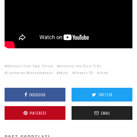
António One Two Three
António Um Dois Três
Leonardo Mouramateus
Mubi
Pesaro 53
slide
FACEBOOK
TWITTER
PINTEREST
EMAIL