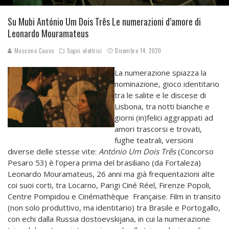
Su Mubi António Um Dois Três Le numerazioni d’amore di
Leonardo Mouramateus
Massimo Causo
Sogni elettrici
Dicembre 14, 2020
La numerazione spiazza la
nominazione, gioco identitario
tra le salite e le discese di
Lisbona, tra notti bianche e
giorni (in)felici aggrappati ad
amori trascorsi e trovati,
fughe teatrali, versioni
diverse delle stesse vite:
António Um Dois Três
(Concorso
Pesaro 53) è l’opera prima del brasiliano (da Fortaleza)
Leonardo Mouramateus, 26 anni ma già frequentazioni alte
coi suoi corti, tra Locarno, Parigi Ciné Réel, Firenze Popoli,
Centre Pompidou e Cinémathèque Française. Film in transito
(non solo produttivo, ma identitario) tra Brasile e Portogallo,
con echi dalla Russia dostoevskijana, in cui la numerazione