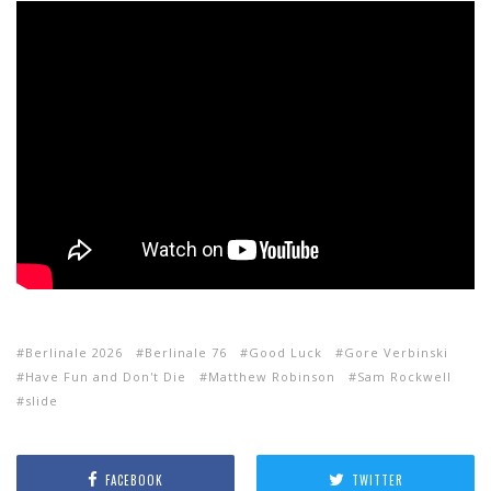
Berlinale 2026
Berlinale 76
Good Luck
Gore Verbinski
Have Fun and Don't Die
Matthew Robinson
Sam Rockwell
slide
FACEBOOK
TWITTER