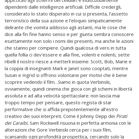
dipendenti dalle intelligenze artificiali. Difficile credergli,
considerato lo stato disperato in cui si presenta, l’assetto
terroristico della sua azione e l’eloquio simpaticamente
delirante che vomita addosso agli astanti, ma le cose che
dice alla fin fine hanno senso e per giunta sembra conoscere
esattamente non solo i nomi dei presenti, ma anche le azioni
che stanno per compiere. Quindi qualcosa di vero in tutta
quella follia ci dev’essere e alla fine, volenti e nolenti, sette
ribelli il nostro riesce a metterli insieme: Scott, Bob, Marie e
la coppia di insegnanti Mark e Janet sono cooptati, mentre
Susan e Ingrid si offrono volontarie per motivi che è bene
scoprire vedendo il film…Siamo in quota Verbinski,
ovviamente, quindi cinema che gioca con gli schemi in libertà
assoluta e ad alta velocità spettacolare: non lascia mai
troppo tempo per pensare, questo regista di star
performative che si affida prepotentemente all’estro
creativo dei suoi interpreti. Come il Johnny Depp dei
Pirati
dei Caraibi
, Sam Rockwell risuona in perfetta armonia con le
alterazioni che Gore Verbinski cerca per i suoi film,
scansando ogni profondità prospettica, cercando solo la