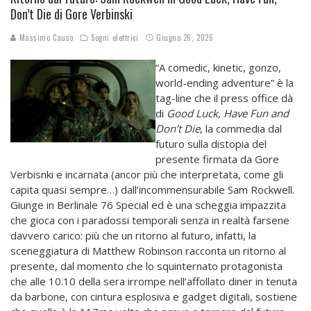
Don’t Die di Gore Verbinski
Massimo Causo
Sogni elettrici
Giugno 26, 2026
“A comedic, kinetic, gonzo,
world-ending adventure” è la
tag-line che il press office dà
di
Good Luck, Have Fun and
Don’t Die
, la commedia dal
futuro sulla distopia del
presente firmata da Gore
Verbisnki e incarnata (ancor più che interpretata, come gli
capita quasi sempre…) dall’incommensurabile Sam Rockwell.
Giunge in Berlinale 76 Special ed è una scheggia impazzita
che gioca con i paradossi temporali senza in realtà farsene
davvero carico: più che un ritorno al futuro, infatti, la
sceneggiatura di Matthew Robinson racconta un ritorno al
presente, dal momento che lo squinternato protagonista
che alle 10.10 della sera irrompe nell’affollato diner in tenuta
da barbone, con cintura esplosiva e gadget digitali, sostiene