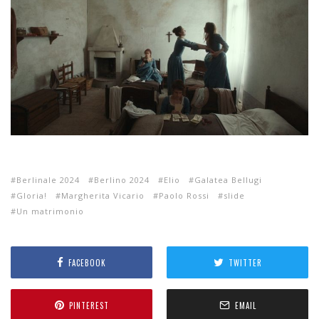
Berlinale 2024
Berlino 2024
Elio
Galatea Bellugi
Gloria!
Margherita Vicario
Paolo Rossi
slide
Un matrimonio
FACEBOOK
TWITTER
PINTEREST
EMAIL