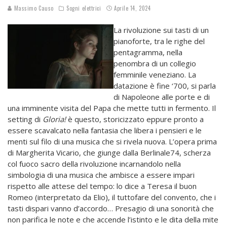
Massimo Causo
Sogni elettrici
Aprile 14, 2024
La rivoluzione sui tasti di un
pianoforte, tra le righe del
pentagramma, nella
penombra di un collegio
femminile veneziano. La
datazione è fine ‘700, si parla
di Napoleone alle porte e di
una imminente visita del Papa che mette tutti in fermento. Il
setting di
Gloria!
è questo, storicizzato eppure pronto a
essere scavalcato nella fantasia che libera i pensieri e le
menti sul filo di una musica che si rivela nuova. L’opera prima
di Margherita Vicario, che giunge dalla Berlinale74, scherza
col fuoco sacro della rivoluzione incarnandolo nella
simbologia di una musica che ambisce a essere impari
rispetto alle attese del tempo: lo dice a Teresa il buon
Romeo (interpretato da Elio), il tuttofare del convento, che i
tasti dispari vanno d’accordo… Presagio di una sonorità che
non parifica le note e che accende l’istinto e le dita della mite