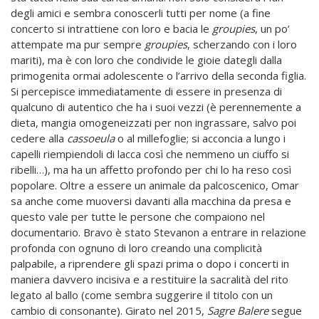
degli amici e sembra conoscerli tutti per nome (a fine
concerto si intrattiene con loro e bacia le
groupies
, un po’
attempate ma pur sempre
groupies
, scherzando con i loro
mariti), ma è con loro che condivide le gioie dategli dalla
primogenita ormai adolescente o l’arrivo della seconda figlia.
Si percepisce immediatamente di essere in presenza di
qualcuno di autentico che ha i suoi vezzi (è perennemente a
dieta, mangia omogeneizzati per non ingrassare, salvo poi
cedere alla
cassoeula
o al millefoglie; si acconcia a lungo i
capelli riempiendoli di lacca così che nemmeno un ciuffo si
ribelli…), ma ha un affetto profondo per chi lo ha reso così
popolare. Oltre a essere un animale da palcoscenico, Omar
sa anche come muoversi davanti alla macchina da presa e
questo vale per tutte le persone che compaiono nel
documentario. Bravo è stato Stevanon a entrare in relazione
profonda con ognuno di loro creando una complicità
palpabile, a riprendere gli spazi prima o dopo i concerti in
maniera davvero incisiva e a restituire la sacralità del rito
legato al ballo (come sembra suggerire il titolo con un
cambio di consonante). Girato nel 2015,
Sagre Balere
segue