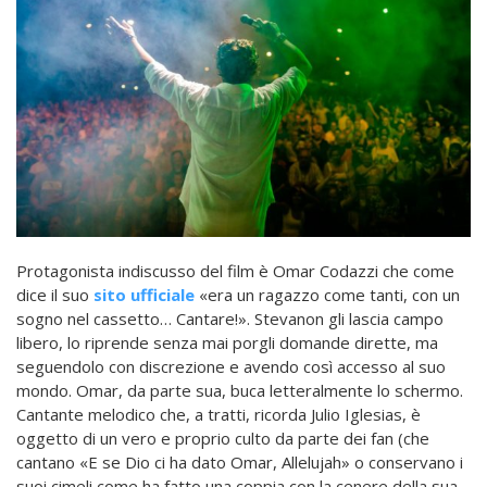
Protagonista indiscusso del film è Omar Codazzi che come
dice il suo
sito ufficiale
«era un ragazzo come tanti, con un
sogno nel cassetto… Cantare!». Stevanon gli lascia campo
libero, lo riprende senza mai porgli domande dirette, ma
seguendolo con discrezione e avendo così accesso al suo
mondo. Omar, da parte sua, buca letteralmente lo schermo.
Cantante melodico che, a tratti, ricorda Julio Iglesias, è
oggetto di un vero e proprio culto da parte dei fan (che
cantano «E se Dio ci ha dato Omar, Allelujah» o conservano i
suoi cimeli come ha fatto una coppia con la cenere della sua