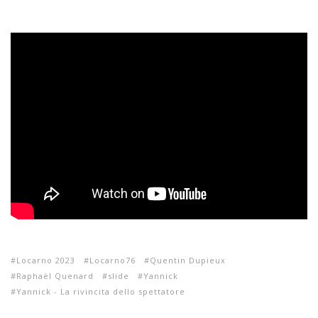
Locarno 2023
Locarno76
Quentin Dupieux
Raphaël Quenard
slide
Yannick
Yannick - La rivincita dello spettatore