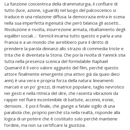
La funzione concentrica della drammaturgia, il confluire di
tutto (luce, azione, sguardi) nel luogo del palcoscenico si
traduce in una relazione diffusa: la democrazia entra in scena
nella sua imperfetta ingenuità che però bilancia gli assetti…
Rivoluzione e rivolta, insurrezione armata, ribaltamento degli
equilibri sociali…:
Yannick
incarna tutto questo e parla a una
Francia e a un mondo che avrebbero pure il diritto di
prendere la parola dinnanzi allo strazio di commedia triste e
trita che è diventata la Storia. Che poi la rivolta di Yannick stia
tutta nella presenza scenica del formidabile Raphaël
Quenard è il vero valore aggiunto del film, perché questo
attore finalmente emergente (ma attivo già da quasi dieci
anni) è una vera e propria forza della natura: lineamenti
marcati e un po’ grezzi, di matrice popolare, taglio nevrotico
nei gesti e nella ritmica del dire, che rasenta vibrazioni da
rapper nel fluire incontenibile di battute, accenni, ironie,
derisioni… E poi il finale, che giunge a fatale sigillo di una
parabola che, proprio perché sta nella realtà, risponde alla
logica di un potere che è costituito solo perché mantiene
l’ordine, ma non sa certificare la giustizia.