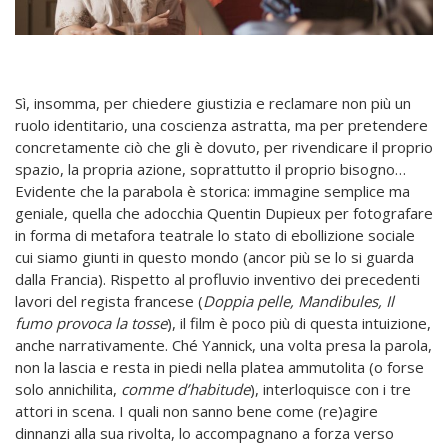
Sì, insomma, per chiedere giustizia e reclamare non più un
ruolo identitario, una coscienza astratta, ma per pretendere
concretamente ciò che gli è dovuto, per rivendicare il proprio
spazio, la propria azione, soprattutto il proprio bisogno…
Evidente che la parabola è storica: immagine semplice ma
geniale, quella che adocchia Quentin Dupieux per fotografare
in forma di metafora teatrale lo stato di ebollizione sociale
cui siamo giunti in questo mondo (ancor più se lo si guarda
dalla Francia). Rispetto al profluvio inventivo dei precedenti
lavori del regista francese (
Doppia pelle, Mandibules, Il
fumo provoca la tosse
), il film è poco più di questa intuizione,
anche narrativamente. Ché Yannick, una volta presa la parola,
non la lascia e resta in piedi nella platea ammutolita (o forse
solo annichilita,
comme d’habitude
), interloquisce con i tre
attori in scena. I quali non sanno bene come (re)agire
dinnanzi alla sua rivolta, lo accompagnano a forza verso