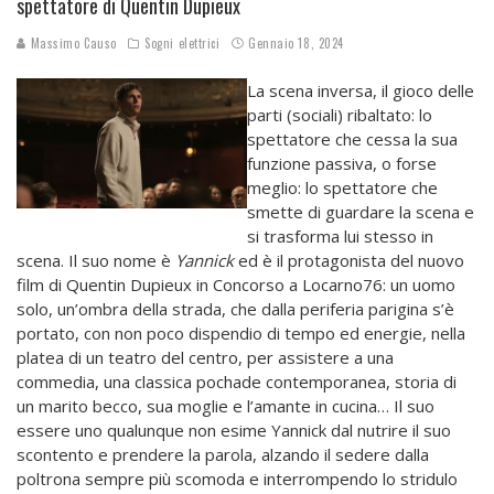
spettatore di Quentin Dupieux
Massimo Causo
Sogni elettrici
Gennaio 18, 2024
La scena inversa, il gioco delle
parti (sociali) ribaltato: lo
spettatore che cessa la sua
funzione passiva, o forse
meglio: lo spettatore che
smette di guardare la scena e
si trasforma lui stesso in
scena. Il suo nome è
Yannick
ed è il protagonista del nuovo
film di Quentin Dupieux in Concorso a Locarno76: un uomo
solo, un’ombra della strada, che dalla periferia parigina s’è
portato, con non poco dispendio di tempo ed energie, nella
platea di un teatro del centro, per assistere a una
commedia, una classica pochade contemporanea, storia di
un marito becco, sua moglie e l’amante in cucina… Il suo
essere uno qualunque non esime Yannick dal nutrire il suo
scontento e prendere la parola, alzando il sedere dalla
poltrona sempre più scomoda e interrompendo lo stridulo