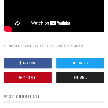
Richard Linklater
slide
Tutti vogliono qualcosa
FACEBOOK
TWITTER
PINTEREST
EMAIL
POST CORRELATI