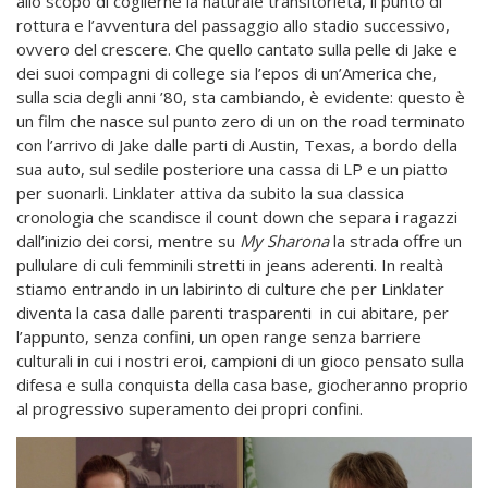
allo scopo di coglierne la naturale transitorietà, il punto di
rottura e l’avventura del passaggio allo stadio successivo,
ovvero del crescere. Che quello cantato sulla pelle di Jake e
dei suoi compagni di college sia l’epos di un’America che,
sulla scia degli anni ’80, sta cambiando, è evidente: questo è
un film che nasce sul punto zero di un on the road terminato
con l’arrivo di Jake dalle parti di Austin, Texas, a bordo della
sua auto, sul sedile posteriore una cassa di LP e un piatto
per suonarli. Linklater attiva da subito la sua classica
cronologia che scandisce il count down che separa i ragazzi
dall’inizio dei corsi, mentre su
My
Sharona
la strada offre un
pullulare di culi femminili stretti in jeans aderenti. In realtà
stiamo entrando in un labirinto di culture che per Linklater
diventa la casa dalle parenti trasparenti in cui abitare, per
l’appunto, senza confini, un open range senza barriere
culturali in cui i nostri eroi, campioni di un gioco pensato sulla
difesa e sulla conquista della casa base, giocheranno proprio
al progressivo superamento dei propri confini.