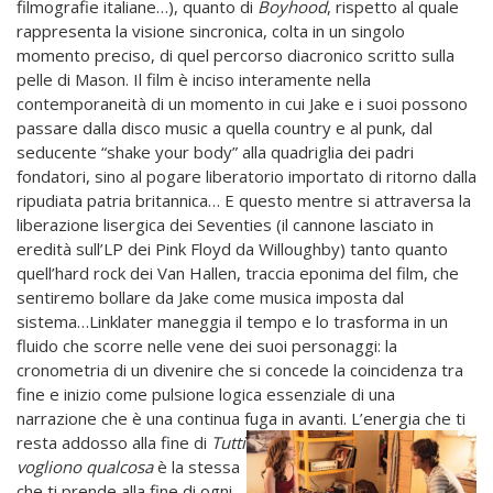
filmografie italiane…), quanto di
Boyhood
, rispetto al quale
rappresenta la visione sincronica, colta in un singolo
momento preciso, di quel percorso diacronico scritto sulla
pelle di Mason. Il film è inciso interamente nella
contemporaneità di un momento in cui Jake e i suoi possono
passare dalla disco music a quella country e al punk, dal
seducente “shake your body” alla quadriglia dei padri
fondatori, sino al pogare liberatorio importato di ritorno dalla
ripudiata patria britannica… E questo mentre si attraversa la
liberazione lisergica dei Seventies (il cannone lasciato in
eredità sull’LP dei Pink Floyd da Willoughby) tanto quanto
quell’hard rock dei Van Hallen, traccia eponima del film, che
sentiremo bollare da Jake come musica imposta dal
sistema…Linklater maneggia il tempo e lo trasforma in un
fluido che scorre nelle vene dei suoi personaggi: la
cronometria di un divenire che si concede la coincidenza tra
fine e inizio come pulsione logica essenziale di una
narrazione che è una continua fuga in
avanti. L’energia che ti
resta addosso alla fine di
Tutti
vogliono qualcosa
è la stessa
che ti prende alla fine di ogni