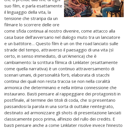
suo film, e parla esattamente
il linguaggio della vita, la
tensione che straripa da un
filmare lo scorrere delle ore
come sfida continua al nostro divenire, come attacco alla
casa base dell’avversario nel dialogo muto tra un lanciatore
e un battitore… Questo film è un on the road lanciato sulle
strade del tempo, attraverso il paesaggio di una vita (sì
certo, in senso immediato, di un’America) che è
cambiamento: la scrittura filmica di Linklater (esattamente
come quella narrativa) è un continuo attraversamento di
scenari umani, di personalità forti, elaborata di stacchi
continui dei quali non resta traccia se non nella coralità
armonica che determinano e nella intima connessione che
instaurano. Basti pensare al rappeggiare dei protagonisti in
postfinale, al termine dei titoli di coda, che si presentano
passandosi la parola in una sorta di outtake reintegrato,
destinato ad armonizzare gli shots di presentazione lanciati
classicamente poco prima, all’inizio del rullo dei credits. E
basti pensare anche a come Linklater risolve invece l’innesto