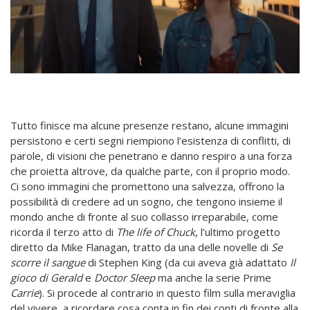
Tutto finisce ma alcune presenze restano, alcune immagini
persistono e certi segni riempiono l’esistenza di conflitti, di
parole, di visioni che penetrano e danno respiro a una forza
che proietta altrove, da qualche parte, con il proprio modo.
Ci sono immagini che promettono una salvezza, offrono la
possibilità di credere ad un sogno, che tengono insieme il
mondo anche di fronte al suo collasso irreparabile, come
ricorda il terzo atto di
The life of Chuck
, l’ultimo progetto
diretto da Mike Flanagan, tratto da una delle novelle di
Se
scorre il sangue
di Stephen King (da cui aveva già adattato
Il
gioco di Gerald
e
Doctor Sleep
ma anche la serie Prime
Carrie
). Si procede al contrario in questo film sulla meraviglia
del vivere, a ricordare cosa conta in fin dei conti di fronte alla