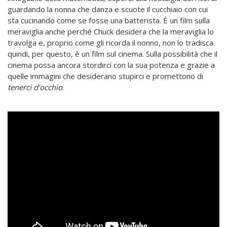
guardando la nonna che danza e scuote il cucchiaio con cui
sta cucinando come se fosse una batterista. È un film sulla
meraviglia anche perché Chuck desidera che la meraviglia lo
travolga e, proprio come gli ricorda il nonno, non lo tradisca
quindi, per questo, è un film sul cinema. Sulla possibilità che il
cinema possa ancora stordirci con la sua potenza e grazie a
quelle immagini che desiderano stupirci e promettono di
tenerci d’occhio
.