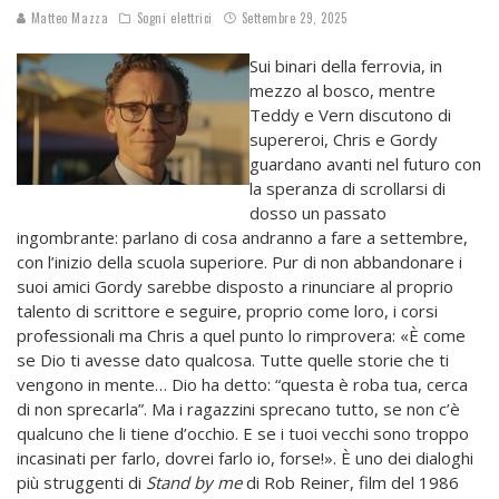
Matteo Mazza
Sogni elettrici
Settembre 29, 2025
Sui binari della ferrovia, in
mezzo al bosco, mentre
Teddy e Vern discutono di
supereroi, Chris e Gordy
guardano avanti nel futuro con
la speranza di scrollarsi di
dosso un passato
ingombrante: parlano di cosa andranno a fare a settembre,
con l’inizio della scuola superiore. Pur di non abbandonare i
suoi amici Gordy sarebbe disposto a rinunciare al proprio
talento di scrittore e seguire, proprio come loro, i corsi
professionali ma Chris a quel punto lo rimprovera: «È come
se Dio ti avesse dato qualcosa. Tutte quelle storie che ti
vengono in mente… Dio ha detto: “questa è roba tua, cerca
di non sprecarla”. Ma i ragazzini sprecano tutto, se non c’è
qualcuno che li tiene d’occhio. E se i tuoi vecchi sono troppo
incasinati per farlo, dovrei farlo io, forse!». È uno dei dialoghi
più struggenti di
Stand by me
di Rob Reiner, film del 1986