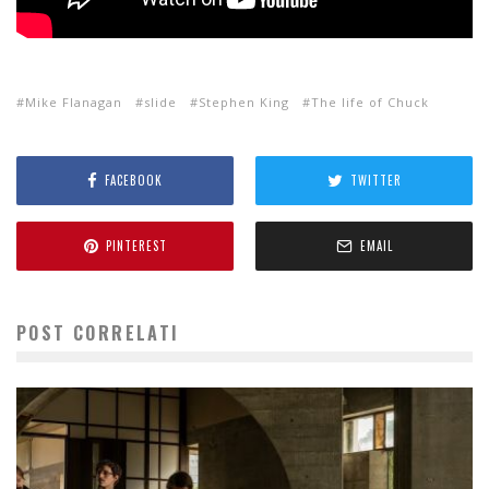
Mike Flanagan
slide
Stephen King
The life of Chuck
FACEBOOK
TWITTER
PINTEREST
EMAIL
POST CORRELATI