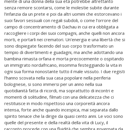
mente di una donna della sua età potrebbe altrettanto
senza remore scontarsi, come le molestie subite durante
l’infanzia da un prete e poi da altri uomini che estorcevano i
suoi favori sessuali con regali subdoli, o come l’orrore del
campo di concentramento di Dachau in cui era obbligata a
raccogliere i corpi dei suoi compagni, anche quelli non ancora
morti, e portarli nei crematori. Un’energia e una libertà che si
sono dispiegate facendo del suo corpo trasformato un
tempio di divertimenti e guadagni, ma anche adottando una
bambina rimasta orfana e morta precocemente o ospitando
un immigrato nordafricano, insomma festeggiando la vita in
ogni sua forma nonostante tutto il male vissuto. I due registi
l’hanno scovata nella sua casa popolare nella periferia
bolognese, si sono immersi per un anno nella sua
quotidianità fatta di ricordi, ma soprattutto di incontri e
momenti di solitudine, filmati con una delicatezza che ci
restituisce in modo rispettoso una corporeità ancora
intensa, forte anche quando incespica, mai separata dallo
spirito tenace che la dirige da quasi cento anni. Le voci sono
quelle del presente e della realtà della vita di Lucy, il
racconto procede con una fluidità che sembra governata da