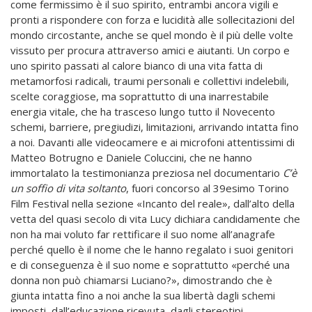
come fermissimo è il suo spirito, entrambi ancora vigili e
pronti a rispondere con forza e lucidità alle sollecitazioni del
mondo circostante, anche se quel mondo è il più delle volte
vissuto per procura attraverso amici e aiutanti. Un corpo e
uno spirito passati al calore bianco di una vita fatta di
metamorfosi radicali, traumi personali e collettivi indelebili,
scelte coraggiose, ma soprattutto di una inarrestabile
energia vitale, che ha trasceso lungo tutto il Novecento
schemi, barriere, pregiudizi, limitazioni, arrivando intatta fino
a noi. Davanti alle videocamere e ai microfoni attentissimi di
Matteo Botrugno e Daniele Coluccini, che ne hanno
immortalato la testimonianza preziosa nel documentario
C’è
un soffio di vita soltanto
, fuori concorso al 39esimo Torino
Film Festival nella sezione «Incanto del reale», dall’alto della
vetta del quasi secolo di vita Lucy dichiara candidamente che
non ha mai voluto far rettificare il suo nome all’anagrafe
perché quello è il nome che le hanno regalato i suoi genitori
e di conseguenza è il suo nome e soprattutto «perché una
donna non può chiamarsi Luciano?», dimostrando che è
giunta intatta fino a noi anche la sua libertà dagli schemi
imposti, dall’educazione ricevuta, dagli stereotipi