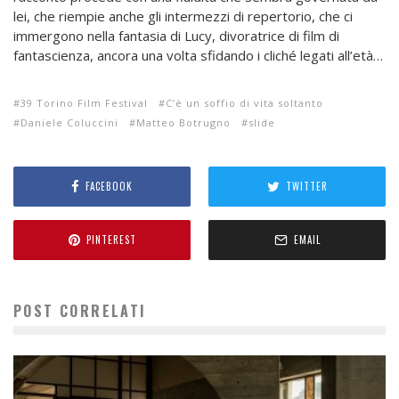
lei, che riempie anche gli intermezzi di repertorio, che ci
immergono nella fantasia di Lucy, divoratrice di film di
fantascienza, ancora una volta sfidando i cliché legati all’età…
39 Torino Film Festival
C’è un soffio di vita soltanto
Daniele Coluccini
Matteo Botrugno
slide
FACEBOOK
TWITTER
PINTEREST
EMAIL
POST CORRELATI