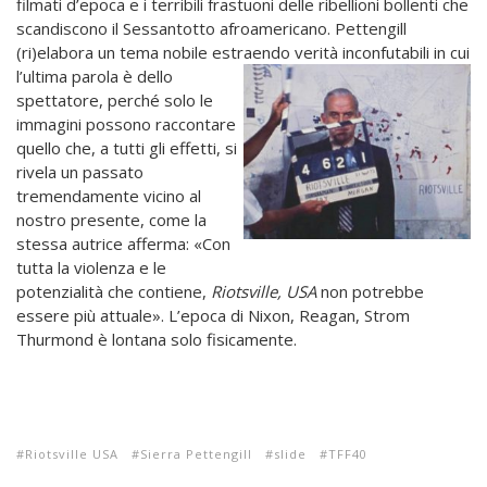
filmati d’epoca e i terribili frastuoni delle ribellioni bollenti che
scandiscono il Sessantotto afroamericano. Pettengill
(ri)elabora un tema nobile estraendo verità inconfutabili in cui
l’ultima parola
è dello
spettatore, perché solo le
immagini possono raccontare
quello che, a tutti gli effetti, si
rivela un passato
tremendamente vicino al
nostro presente, come la
stessa autrice afferma: «
Con
tutta la violenza e le
potenzialità che contiene,
Riotsville, USA
non potrebbe
essere più attuale».
L’epoca di Nixon, Reagan, Strom
Thurmond è lontana solo fisicamente.
Riotsville USA
Sierra Pettengill
slide
TFF40