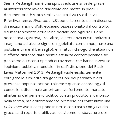
Sierra Pettengill non è una sprovveduta e si vede grazie
all’interessante lavoro d’archivio che mette in piedi (il
documentario è stato realizzato tra il 2015 e il 2021).
Effettivamente,
Riotsville, USA
pone l’accento su un discorso
di reazionarismo d’oltreoceano ossessionato dal controllo,
dal mantenimento dell’ordine sociale con ogni soluzione
necessaria (gustosa, tra l’altro, la sequenza in cui i poliziotti
insegnano ad alcune signore ingioiellate come impugnare una
pistola e tirare al bersaglio); e, infatti, il dialogo che attua non
è affatto distante dalla nostra attualità contemporanea se
pensiamo ai recenti episodi di razzismo che hanno investito
l’opinione pubblica mondiale, fin dall’istituzione del Black
Lives Matter nel 2013. Pettengill vuole esplicitamente
collegare le similarità tra generazioni del passato e del
presente appunto per sottolineare quanto ancora oggi il
controllo istituzionale americano sia fortemente marcato
all’interno del pensiero politico con un prodotto sì canonico
nella forma, ma estremamente prezioso nel contenuto: una
voice over
asettica si pone in netto contrasto con gli audio
gracchianti reperiti e utilizzati, così come le sbavature dei