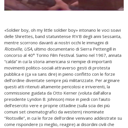
«Soldier boy, oh my little soldier boy» intonano le voci soavi
delle Shirettes, band statunitense R’n’B degli anni Sessanta,
mentre scorrono davanti ai nostri occhi le immagini di
Riotsville, USA
, ultimo documentario di Sierra Pettengill in
concorso al 40° Torino Film Festival. Siamo nel 1967, annata
“calda” in cui la storia americana si riempie di importanti
movimenti politico-sociali attraverso gesti di protesta
pubblica e (ça va sans dire) in pieno conflitto con le forze
dell’ordine diventate sempre più militarizzate. Per arginare
questi atti ritenuti altamente pericolosi e irriverenti, la
commissione guidata da Otto Kerner (voluta dall’allora
presidente Lyndon B. Johnson) mise in piedi con l’aiuto
dell’esercito vere e proprie cittadine (sulla scia dei più
comuni set cinematografici da western) rinominate
“Riotsville”, in cui le forze dell’ordine venivano addestrate su
come rispondere (o meglio, reagire) ai disordini civili che