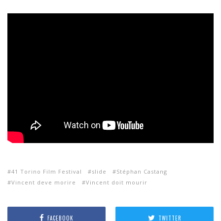
41 Torino Film Festival
slide
Stéphan Castang
Vincent deve morire
Vincent doit mourir
FACEBOOK
TWITTER