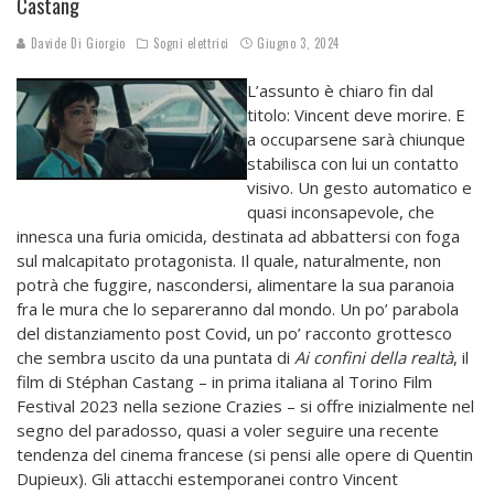
Castang
Davide Di Giorgio
Sogni elettrici
Giugno 3, 2024
L’assunto è chiaro fin dal
titolo: Vincent deve morire. E
a occuparsene sarà chiunque
stabilisca con lui un contatto
visivo. Un gesto automatico e
quasi inconsapevole, che
innesca una furia omicida, destinata ad abbattersi con foga
sul malcapitato protagonista. Il quale, naturalmente, non
potrà che fuggire, nascondersi, alimentare la sua paranoia
fra le mura che lo separeranno dal mondo. Un po’ parabola
del distanziamento post Covid, un po’ racconto grottesco
che sembra uscito da una puntata di
Ai confini della realtà
, il
film di Stéphan Castang – in prima italiana al Torino Film
Festival 2023 nella sezione Crazies – si offre inizialmente nel
segno del paradosso, quasi a voler seguire una recente
tendenza del cinema francese (si pensi alle opere di Quentin
Dupieux). Gli attacchi estemporanei contro Vincent