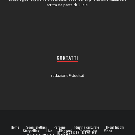
scritta da parte di Duels.
CONTATTI
redazione@duels.it
Home
Sogni elettrici
Persone
Industria culturale
(Non) luoghi
Storytelling
Live
Dispacci
Photogallery
Video
INTERVISTE
DISCHI