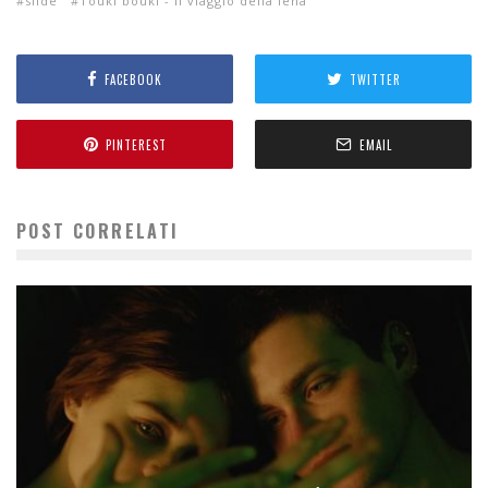
slide
Touki bouki - Il viaggio della iena
FACEBOOK
TWITTER
PINTEREST
EMAIL
POST CORRELATI