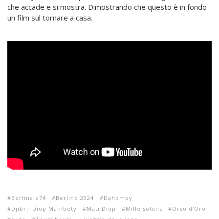
che accade e si mostra. Dimostrando che questo è in fondo
un film sul tornare a casa.
Berlinale74
Berlino 2024
Dahomey
Djibril Diop Mambety
Mati Diop
Mille soleils
Orso d'Oro