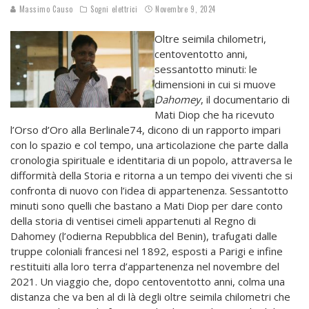
Massimo Causo
Sogni elettrici
Novembre 9, 2024
Oltre seimila chilometri,
centoventotto anni,
sessantotto minuti: le
dimensioni in cui si muove
Dahomey
, il documentario di
Mati Diop che ha ricevuto
l’Orso d’Oro alla Berlinale74, dicono di un rapporto impari
con lo spazio e col tempo, una articolazione che parte dalla
cronologia spirituale e identitaria di un popolo, attraversa le
difformità della Storia e ritorna a un tempo dei viventi che si
confronta di nuovo con l’idea di appartenenza. Sessantotto
minuti sono quelli che bastano a Mati Diop per dare conto
della storia di ventisei cimeli appartenuti al Regno di
Dahomey (l’odierna Repubblica del Benin), trafugati dalle
truppe coloniali francesi nel 1892, esposti a Parigi e infine
restituiti alla loro terra d’appartenenza nel novembre del
2021. Un viaggio che, dopo centoventotto anni, colma una
distanza che va ben al di là degli oltre seimila chilometri che