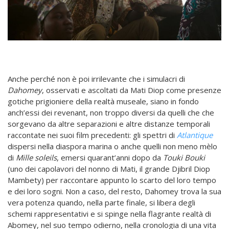
Anche perché non è poi irrilevante che i simulacri di
Dahomey
, osservati e ascoltati da Mati Diop come presenze
gotiche prigioniere della realtà museale, siano in fondo
anch’essi dei revenant, non troppo diversi da quelli che che
sorgevano da altre separazioni e altre distanze temporali
raccontate nei suoi film precedenti: gli spettri di
Atlantique
dispersi nella diaspora marina o anche quelli non meno mèlo
di
Mille soleils
, emersi quarant’anni dopo da
Touki Bouki
(uno dei capolavori del nonno di Mati, il grande Djibril Diop
Mambety) per raccontare appunto lo scarto del loro tempo
e dei loro sogni. Non a caso, del resto, Dahomey trova la sua
vera potenza quando, nella parte finale, si libera degli
schemi rappresentativi e si spinge nella flagrante realtà di
Abomey, nel suo tempo odierno, nella cronologia di una vita