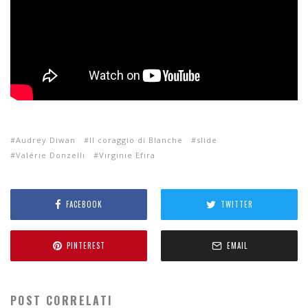
Audrey Diwan
Il coraggio di Blanche
slide
Valérie Donzelli
Virginie Efira
FACEBOOK
TWITTER
PINTEREST
EMAIL
POST CORRELATI