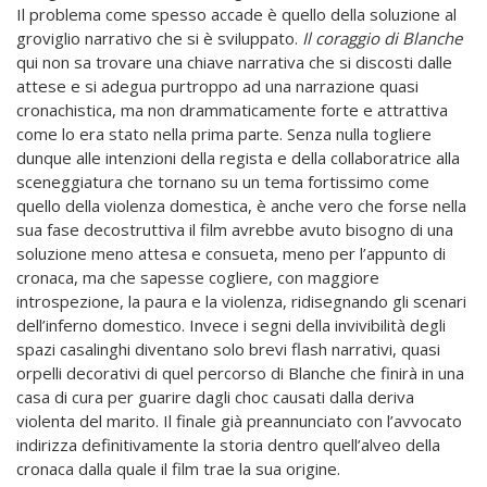
Il problema come spesso accade è quello della soluzione al
groviglio narrativo che si è sviluppato.
Il coraggio di Blanche
qui non sa trovare una chiave narrativa che si discosti dalle
attese e si adegua purtroppo ad una narrazione quasi
cronachistica, ma non drammaticamente forte e attrattiva
come lo era stato nella prima parte. Senza nulla togliere
dunque alle intenzioni della regista e della collaboratrice alla
sceneggiatura che tornano su un tema fortissimo come
quello della violenza domestica, è anche vero che forse nella
sua fase decostruttiva il film avrebbe avuto bisogno di una
soluzione meno attesa e consueta, meno per l’appunto di
cronaca, ma che sapesse cogliere, con maggiore
introspezione, la paura e la violenza, ridisegnando gli scenari
dell’inferno domestico. Invece i segni della invivibilità degli
spazi casalinghi diventano solo brevi flash narrativi, quasi
orpelli decorativi di quel percorso di Blanche che finirà in una
casa di cura per guarire dagli choc causati dalla deriva
violenta del marito. Il finale già preannunciato con l’avvocato
indirizza definitivamente la storia dentro quell’alveo della
cronaca dalla quale il film trae la sua origine.