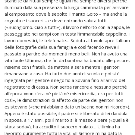
scandite da rituali sempre uguali ma sempre diversi perché
illuminati dalla sua presenza: la lunga camminata per arrivare
al camposanto dove è sepolto il marito Goito – ma anche la
cognata e i suoceri – e dove entrando saluta tutti
(«Buongiorno. Ciao a tutti»), il lavoro nell’orto con la zappa, le
passeggiate nei campi con in testa l’immancabile cappellino, i
lavori domestici, le telefonate… Seduta al tavolo apre l’album
delle fotografie della sua famiglia e così facendo rivive il
passato a partire dai momenti meno belli. Non ha avuto una
vita facile Ultimina, che fin da bambina ha badato alle pecore,
insieme con i fratelli, da mattina a sera mentre i genitori
rimanevano a casa. Ha fatto due anni di scuola e poi si è
ingegnata per gestire il negozio a Sovana fino all’arrivo del
registratore di cassa. Non serba rancore a nessuno perché
all’epoca «non c’era né pietà né misericordia, era per tutti
così», le dimostrazioni di affetto da parte dei genitori non
esistevano («che mi abbiano dato un bacino non mi ricordo»).
Appena è stato possibile,
il padre si è liberato di lei dandola
in sposa, a 17 anni, poi il marito si è messo a bere («quella è
stata soda»), ha accudito il suocero malato… Ultimina ha
lavorato duramente tutta la vita: «Il Signore mi ha dato la