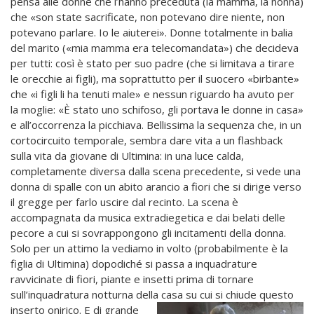
pensa alle donne che l’hanno preceduta (la mamma, la nonna)
che «son state sacrificate, non potevano dire niente, non
potevano parlare. Io le aiuterei». Donne totalmente in balia
del marito («mia mamma era telecomandata») che decideva
per tutti: così è stato per suo padre (che si limitava a tirare
le orecchie ai figli), ma soprattutto per il suocero «birbante»
che «i figli li ha tenuti male» e nessun riguardo ha avuto per
la moglie: «È stato uno schifoso, gli portava le donne in casa»
e all’occorrenza la picchiava. Bellissima la sequenza che, in un
cortocircuito temporale, sembra dare vita a un flashback
sulla vita da giovane di Ultimina: in una luce calda,
completamente diversa dalla scena precedente, si vede una
donna di spalle con un abito arancio a fiori che si dirige verso
il gregge per farlo uscire dal recinto. La scena è
accompagnata da musica extradiegetica e dai belati delle
pecore a cui si sovrappongono gli incitamenti della donna.
Solo per un attimo la vediamo in volto (probabilmente è la
figlia di Ultimina) dopodiché si passa a inquadrature
ravvicinate di fiori, piante e insetti prima di tornare
sull’inquadratura notturna della casa su cui si chiude questo
inserto onirico. E di
grande