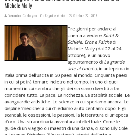
Michele Mally
Veronica Garbagna
Sogni elettrici
Ottobre 22, 2018
Tre giorni per andare al
cinema a vedere
Klimt &
Schiele. Eros e Psiche
di
Michele Mally (dal 22 al 24
ottobre), è un nuovo
appuntamento di
La grande
arte al cinema
, in anteprima in
Italia prima dell’uscita in 50 paesi al mondo. Cinquanta paesi
in cui si potrà tornare indietro nel tempo. In uno di quei
momenti in cui sembra che gli dei sia siano divertiti a far
coincidere tutto. La pace. La ricchezza. La stabilità sociale. Le
avanguardie artistiche. Le scienze in cui speriamo ancora. Le
displine ‘mediche’ a cui chiediamo aiuto cent’anni dopo. E gli
scandali, le ossessioni, le passioni, la letteratura di un’epoca
d’oro. Una straordinaria avventura intellettuale. Come le
guide di un viaggio o i maestri di una danza, ci sono Lily Cole
e Lorenzo Richelmy (il ‘narratore’), storici dell’arte e