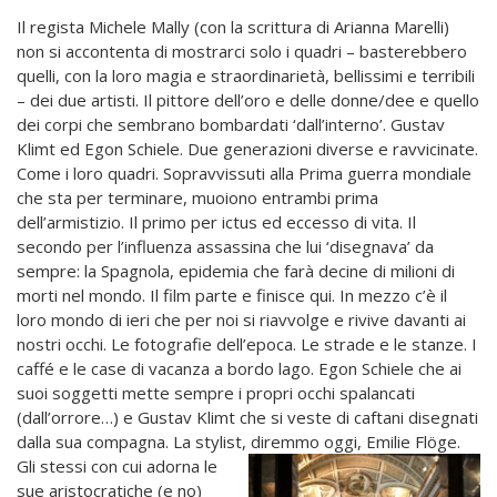
Il regista Michele Mally (con la scrittura di Arianna Marelli)
non si accontenta di mostrarci solo i quadri – basterebbero
quelli, con la loro magia e straordinarietà, bellissimi e terribili
– dei due artisti. Il pittore dell’oro e delle donne/dee e quello
dei corpi che sembrano bombardati ‘dall’interno’. Gustav
Klimt ed Egon Schiele. Due generazioni diverse e ravvicinate.
Come i loro quadri. Sopravvissuti alla Prima guerra mondiale
che sta per terminare, muoiono entrambi prima
dell’armistizio. Il primo per ictus ed eccesso di vita. Il
secondo per l’influenza assassina che lui ‘disegnava’ da
sempre: la Spagnola, epidemia che farà decine di milioni di
morti nel mondo. Il film parte e finisce qui. In mezzo c’è il
loro mondo di ieri che per noi si riavvolge e rivive davanti ai
nostri occhi. Le fotografie dell’epoca. Le strade e le stanze. I
caffé e le case di vacanza a bordo lago. Egon Schiele che ai
suoi soggetti mette sempre i propri occhi spalancati
(dall’orrore…) e Gustav Klimt che si veste di caftani disegnati
dalla sua compagna. La stylist, diremmo
oggi, Emilie Flöge.
Gli stessi con cui adorna le
sue aristocratiche (e no)