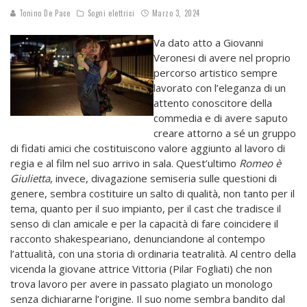
Tonino De Pace
Sogni elettrici
Marzo 3, 2024
Va dato atto a Giovanni
Veronesi di avere nel proprio
percorso artistico sempre
lavorato con l’eleganza di un
attento conoscitore della
commedia e di avere saputo
creare attorno a sé un gruppo
di fidati amici che costituiscono valore aggiunto al lavoro di
regia e al film nel suo arrivo in sala. Quest’ultimo
Romeo è
Giulietta
, invece, divagazione semiseria sulle questioni di
genere, sembra costituire un salto di qualità, non tanto per il
tema, quanto per il suo impianto, per il cast che tradisce il
senso di clan amicale e per la capacità di fare coincidere il
racconto shakespeariano, denunciandone al contempo
l’attualità, con una storia di ordinaria teatralità. Al centro della
vicenda la giovane attrice Vittoria (Pilar Fogliati) che non
trova lavoro per avere in passato plagiato un monologo
senza dichiararne l’origine. Il suo nome sembra bandito dal