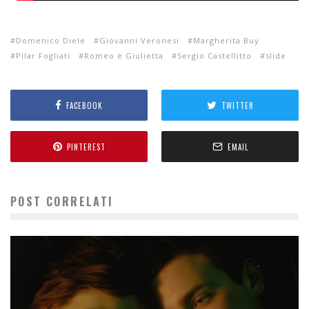
Domenico Diele
Giovanni Veronesi
Margherita Buy
Pilar Fogliati
Romeo è Giulietta
Sergio Castellitto
slide
FACEBOOK
TWITTER
PINTEREST
EMAIL
POST CORRELATI