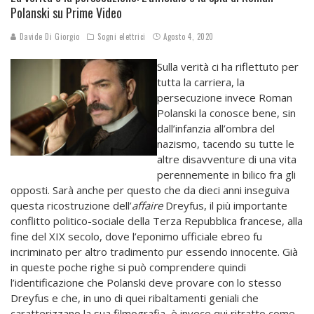
Polanski su Prime Video
Davide Di Giorgio
Sogni elettrici
Agosto 4, 2020
Sulla verità ci ha riflettuto per
tutta la carriera, la
persecuzione invece Roman
Polanski la conosce bene, sin
dall’infanzia all’ombra del
nazismo, tacendo su tutte le
altre disavventure di una vita
perennemente in bilico fra gli
opposti. Sarà anche per questo che da dieci anni inseguiva
questa ricostruzione dell’
affaire
Dreyfus, il più importante
conflitto politico-sociale della Terza Repubblica francese, alla
fine del XIX secolo, dove l’eponimo ufficiale ebreo fu
incriminato per altro tradimento pur essendo innocente. Già
in queste poche righe si può comprendere quindi
l’identificazione che Polanski deve provare con lo stesso
Dreyfus e che, in uno di quei ribaltamenti geniali che
caratterizzano la sua filmografia, è invece qui ritratto come