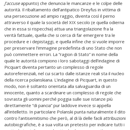
J’accuse
appunto) che denuncia le mancanze e le colpe delle
autorità. Il ribaltamento dell’antipatico Dreyfus in vittima di
una persecuzione ad ampio raggio, diventa così il perno
attraverso il quale la società del XIX secolo (e quella odierna
che in essa si rispecchia) attua una triangolazione fra la
verità fattuale, quella che si cerca di far emergere tra le
procedure e i depistaggi, e quella infine che si vuole imporre
per preservare l’immagine predefinita di uno Stato che non
può commettere errori. La “ragion di Stato” in nome della
quale le autorità compiono i loro sabotaggi dell’indagine di
Picquart diventa pertanto un complesso di regole
autoreferenziali, nel cui scarto dalle istanze reali sta il nucleo
della ricerca polanskiana. L’indagine di Picquart, in questo
modo, non è soltanto orientata alla salvaguardia di un
innocente, quanto a scardinare un complesso di regole che
sovrasta gli uomini perché poggia sulle sue istanze più
direttamente “di pancia” pur laddove invece si appella
all’intelletto. In particolare Polanski punta naturalmente il dito
contro l’antisemitismo che però, al di là delle facili attribuzioni
autobiografiche, è a sua volta un pretesto per indicare tutti i