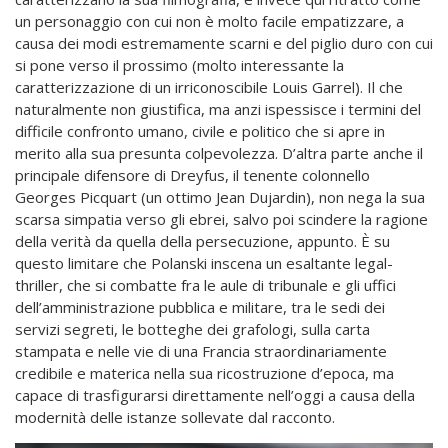
un personaggio con cui non è molto facile empatizzare, a
causa dei modi estremamente scarni e del piglio duro con cui
si pone verso il prossimo (molto interessante la
caratterizzazione di un irriconoscibile Louis Garrel). Il che
naturalmente non giustifica, ma anzi ispessisce i termini del
difficile confronto umano, civile e politico che si apre in
merito alla sua presunta colpevolezza. D’altra parte anche il
principale difensore di Dreyfus, il tenente colonnello
Georges Picquart (un ottimo Jean Dujardin), non nega la sua
scarsa simpatia verso gli ebrei, salvo poi scindere la ragione
della verità da quella della persecuzione, appunto. È su
questo limitare che Polanski inscena un esaltante legal-
thriller, che si combatte fra le aule di tribunale e gli uffici
dell’amministrazione pubblica e militare, tra le sedi dei
servizi segreti, le botteghe dei grafologi, sulla carta
stampata e nelle vie di una Francia straordinariamente
credibile e materica nella sua ricostruzione d’epoca, ma
capace di trasfigurarsi direttamente nell’oggi a causa della
modernità delle istanze sollevate dal racconto.