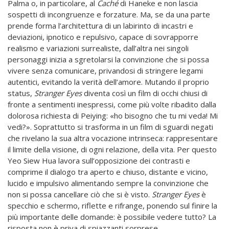
Palma o, in particolare, al
Caché
di Haneke e non lascia
sospetti di incongruenze e forzature. Ma, se da una parte
prende forma l’architettura di un labirinto di incastri e
deviazioni, ipnotico e repulsivo, capace di sovrapporre
realismo e variazioni surrealiste, dall’altra nei singoli
personaggi inizia a sgretolarsi la convinzione che si possa
vivere senza comunicare, privandosi di stringere legami
autentici, evitando la verità dell’amore. Mutando il proprio
status,
Stranger Eyes
diventa così un film di occhi chiusi di
fronte a sentimenti inespressi, come più volte ribadito dalla
dolorosa richiesta di Peiying: «ho bisogno che tu mi veda! Mi
vedi?». Soprattutto si trasforma in un film di sguardi negati
che rivelano la sua altra vocazione intrinseca: rappresentare
il limite della visione, di ogni relazione, della vita. Per questo
Yeo Siew Hua lavora sull’opposizione dei contrasti e
comprime il dialogo tra aperto e chiuso, distante e vicino,
lucido e impulsivo alimentando sempre la convinzione che
non si possa cancellare ciò che si è visto.
Stranger Eyes
è
specchio e schermo, riflette e rifrange, ponendo sul finire la
più importante delle domande: è possibile vedere tutto? La
risposta non è priva di spiazzanti sorprese.