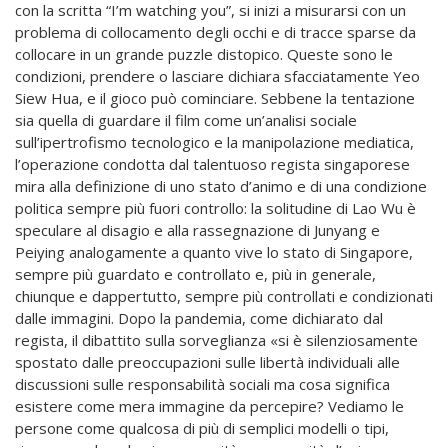
con la scritta “I’m watching you”, si inizi a misurarsi con un
problema di collocamento degli occhi e di tracce sparse da
collocare in un grande puzzle distopico. Queste sono le
condizioni, prendere o lasciare dichiara sfacciatamente Yeo
Siew Hua, e il gioco può cominciare. Sebbene la tentazione
sia quella di guardare il film come un’analisi sociale
sull’ipertrofismo tecnologico e la manipolazione mediatica,
l’operazione condotta dal talentuoso regista singaporese
mira alla definizione di uno stato d’animo e di una condizione
politica sempre più fuori controllo: la solitudine di Lao Wu è
speculare al disagio e alla rassegnazione di Junyang e
Peiying analogamente a quanto vive lo stato di Singapore,
sempre più guardato e controllato e, più in generale,
chiunque e dappertutto, sempre più controllati e condizionati
dalle immagini. Dopo la pandemia, come dichiarato dal
regista, il dibattito sulla sorveglianza «si è silenziosamente
spostato dalle preoccupazioni sulle libertà individuali alle
discussioni sulle responsabilità sociali ma cosa significa
esistere come mera immagine da percepire? Vediamo le
persone come qualcosa di più di semplici modelli o tipi,