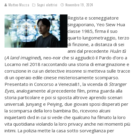
Matteo Mazza
Sogni elettrici
Novembre 19, 2024
Regista e sceneggiatore
singaporiano, Yeo Siew Hua
classe 1985, firma il suo
quarto lungometraggio, terzo
di finzione, a distanza di sei
anni dal precedente
Huàn tǔ
(
A land imagined
), neo-noir che si aggiudicò il Pardo d’oro a
Locarno nel 2018 raccontando una storia di emarginazione e
corruzione in cui un detective insonne si metteva sulle tracce
di un operaio edile cinese misteriosamente scomparso.
Presentato in Concorso a Venezia81, la vicenda di
Stranger
Eyes
, analogamente al precedente film, prima guarda alla
storia particolare e poi si sposta altrove aprendo scenari
universali. Junyang e Peiying, due giovani sposi disperati per
la scomparsa della loro bambina Bo, ricevono alcuni
inquietanti dvd in cui si vede che qualcuno ha filmato la loro
vita quotidiana violando la loro privacy anche nei momenti più
intimi. La polizia mette la casa sotto sorveglianza per