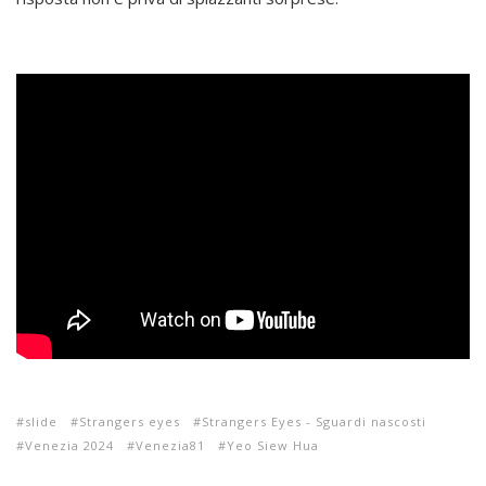
slide
Strangers eyes
Strangers Eyes - Sguardi nascosti
Venezia 2024
Venezia81
Yeo Siew Hua