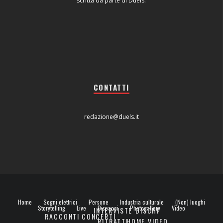
scritta da parte di Duels.
CONTATTI
redazione@duels.it
Home
Sogni elettrici
Persone
Industria culturale
(Non) luoghi
Storytelling
Live
Dispacci
Photogallery
Video
INTERVISTE
DISCHI
RACCONTI
CONCERTI
RITRATTI
HOME VIDEO