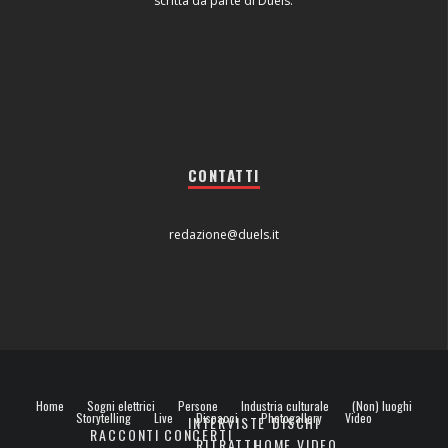
scritta da parte di Duels.
CONTATTI
redazione@duels.it
Home
Sogni elettrici
Persone
Industria culturale
(Non) luoghi
Storytelling
Live
Dispacci
Photogallery
Video
INTERVISTE
DISCHI
RACCONTI
CONCERTI
RITRATTI
HOME VIDEO