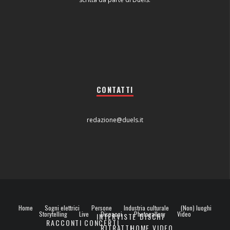
CONTATTI
redazione@duels.it
Home
Sogni elettrici
Persone
Industria culturale
(Non) luoghi
Storytelling
Live
Dispacci
Photogallery
Video
INTERVISTE
DISCHI
RACCONTI
CONCERTI
RITRATTI
HOME VIDEO