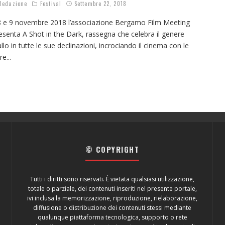
edazione
Festival
Settembre 22, 2018
8 e 9 novembre 2018 l’associazione Bergamo Film Meeting
esenta A Shot in the Dark, rassegna che celebra il genere
allo in tutte le sue declinazioni, incrociando il cinema con le
tre
...
© COPYRIGHT
Tutti i diritti sono riservati. È vietata qualsiasi utilizzazione,
totale o parziale, dei contenuti inseriti nel presente portale,
ivi inclusa la memorizzazione, riproduzione, rielaborazione,
diffusione o distribuzione dei contenuti stessi mediante
qualunque piattaforma tecnologica, supporto o rete