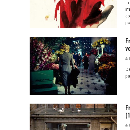
In
ir
co
po
F
v
R
Da
pa
F
(
R