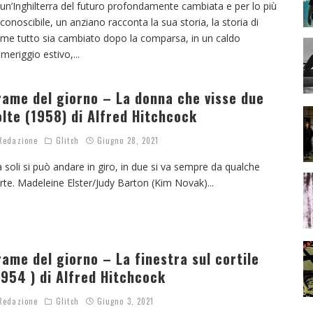
 un’Inghilterra del futuro profondamente cambiata e per lo più
riconoscibile, un anziano racconta la sua storia, la storia di
me tutto sia cambiato dopo la comparsa, in un caldo
meriggio estivo,
...
rame del giorno – La donna che visse due
olte (1958) di Alfred Hitchcock
edazione
Glitch
Giugno 28, 2021
 soli si può andare in giro, in due si va sempre da qualche
rte. Madeleine Elster/Judy Barton (Kim Novak)
...
rame del giorno – La finestra sul cortile
1954 ) di Alfred Hitchcock
edazione
Glitch
Giugno 3, 2021