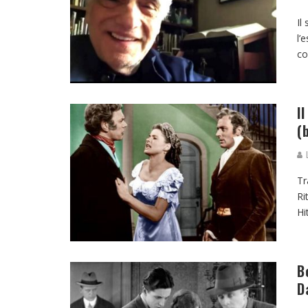
Il
l’
co
I
(
L
Tr
Ri
Hi
B
D