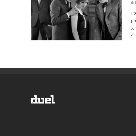
R
L’
pr
gi
al