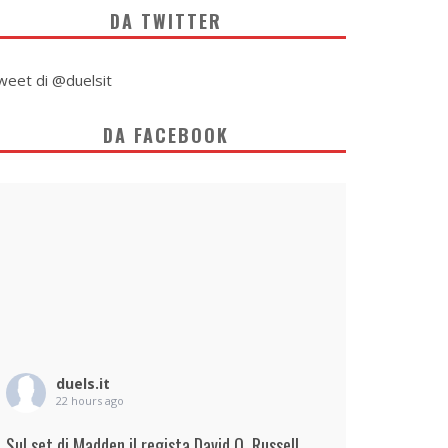
DA TWITTER
weet di @duelsit
DA FACEBOOK
duels.it
22 hours ago
Sul set di Madden il regista David O. Russell