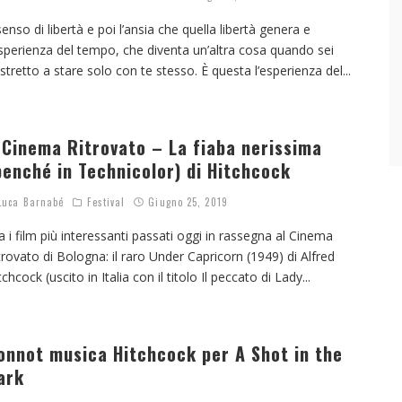
 senso di libertà e poi l’ansia che quella libertà genera e
esperienza del tempo, che diventa un’altra cosa quando sei
stretto a stare solo con te stesso. È questa l’esperienza del
...
l Cinema Ritrovato – La fiaba nerissima
benché in Technicolor) di Hitchcock
uca Barnabé
Festival
Giugno 25, 2019
a i film più interessanti passati oggi in rassegna al Cinema
trovato di Bologna: il raro Under Capricorn (1949) di Alfred
tchcock (uscito in Italia con il titolo Il peccato di Lady
...
onnot musica Hitchcock per A Shot in the
ark