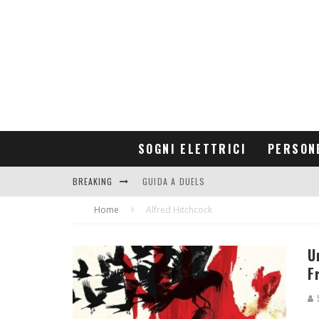
SOGNI ELETTRICI
PERSON
BREAKING
GUIDA A DUELS
Home
CONTRIBUTORS
Alfred Hitchcock
U
F
S