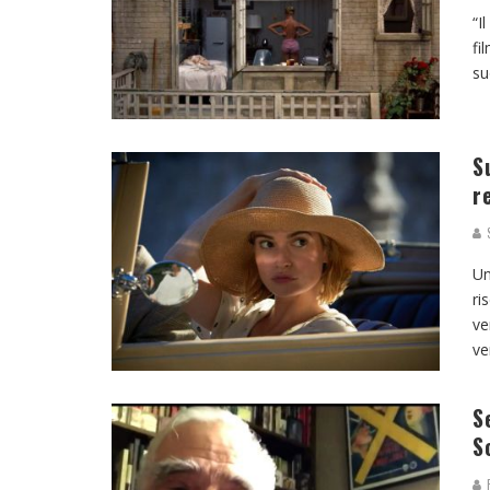
“I
fi
su
S
r
S
Un
ri
ve
ve
S
S
R