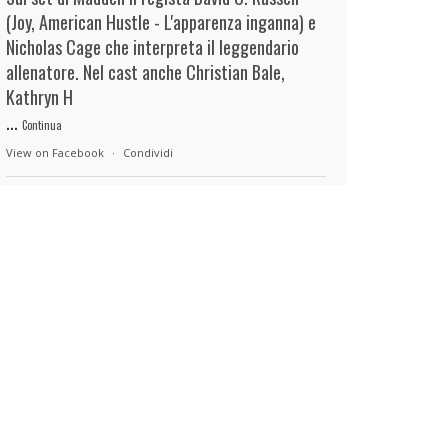
(Joy, American Hustle - L'apparenza inganna) e
Nicholas Cage che interpreta il leggendario
allenatore. Nel cast anche Christian Bale,
Kathryn H
...
Continua
View on Facebook
·
Condividi
duels.it
22 hours ago
View on Facebook
·
Condividi
duels.it
22 hours ago
View on Facebook
·
Condividi