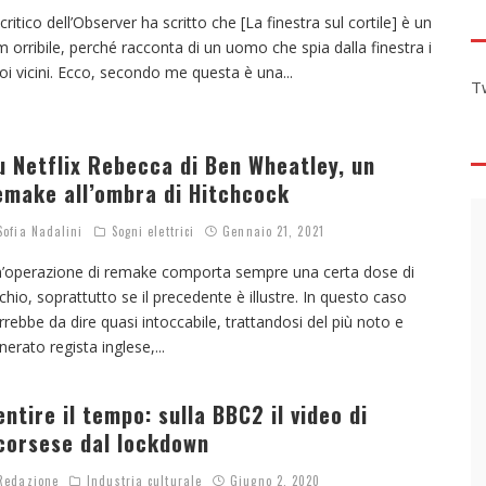
l critico dell’Observer ha scritto che [La finestra sul cortile] è un
lm orribile, perché racconta di un uomo che spia dalla finestra i
oi vicini. Ecco, secondo me questa è una
...
T
u Netflix Rebecca di Ben Wheatley, un
emake all’ombra di Hitchcock
ofia Nadalini
Sogni elettrici
Gennaio 21, 2021
’operazione di remake comporta sempre una certa dose di
schio, soprattutto se il precedente è illustre. In questo caso
rrebbe da dire quasi intoccabile, trattandosi del più noto e
nerato regista inglese,
...
entire il tempo: sulla BBC2 il video di
corsese dal lockdown
edazione
Industria culturale
Giugno 2, 2020