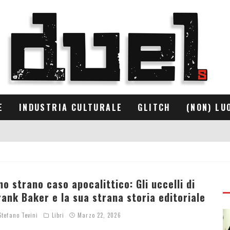
E
INDUSTRIA CULTURALE
GLITCH
(NON) LU
no strano caso apocalittico: Gli uccelli di
rank Baker e la sua strana storia editoriale
tefano Tevini
Libri
Marzo 22, 2026