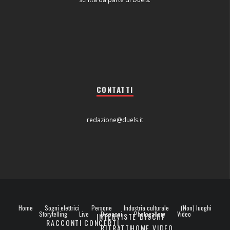
CONTATTI
redazione@duels.it
Home
Sogni elettrici
Persone
Industria culturale
(Non) luoghi
Storytelling
Live
Dispacci
Photogallery
Video
INTERVISTE
DISCHI
RACCONTI
CONCERTI
RITRATTI
HOME VIDEO