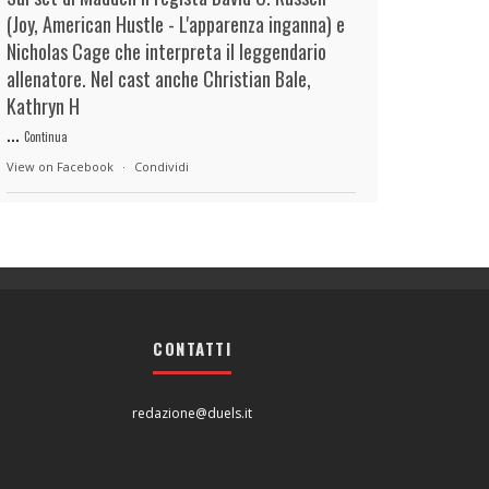
(Joy, American Hustle - L'apparenza inganna) e
Nicholas Cage che interpreta il leggendario
allenatore. Nel cast anche Christian Bale,
Kathryn H
...
Continua
View on Facebook
·
Condividi
duels.it
3 hours ago
View on Facebook
·
Condividi
CONTATTI
duels.it
3 hours ago
View on Facebook
·
Condividi
redazione@duels.it