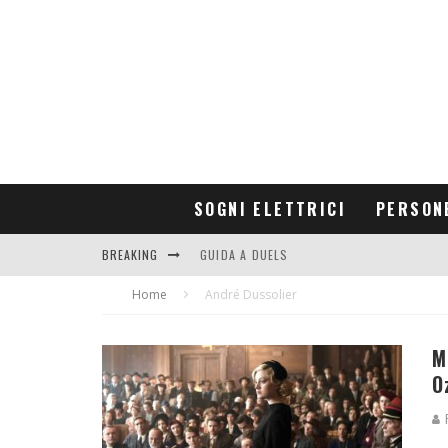
SOGNI ELETTRICI
PERSON
BREAKING
GUIDA A DUELS
Home
CONTRIBUTORS
André Dussolier
M
O
F