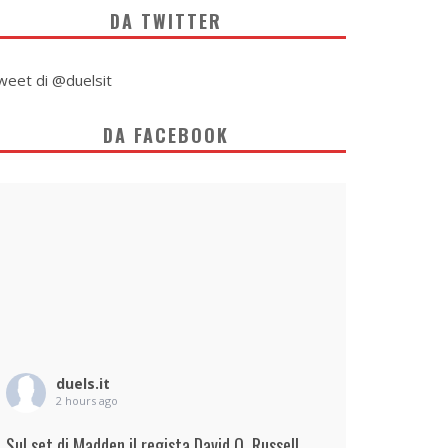
DA TWITTER
weet di @duelsit
DA FACEBOOK
duels.it
2 hours ago
Sul set di Madden il regista David O. Russell