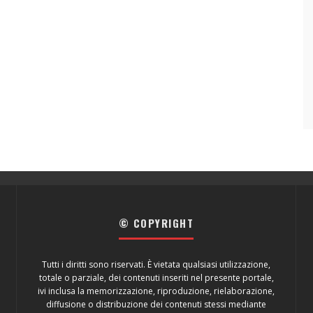
© COPYRIGHT
Tutti i diritti sono riservati. È vietata qualsiasi utilizzazione,
totale o parziale, dei contenuti inseriti nel presente portale,
ivi inclusa la memorizzazione, riproduzione, rielaborazione,
diffusione o distribuzione dei contenuti stessi mediante