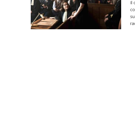
Il
co
su
ra