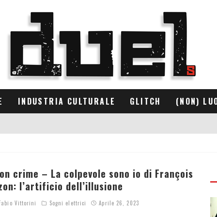
E
INDUSTRIA CULTURALE
GLITCH
(NON) LU
on crime – La colpevole sono io di François
zon: l’artificio dell’illusione
abio Vittorini
Sogni elettrici
Aprile 26, 2023