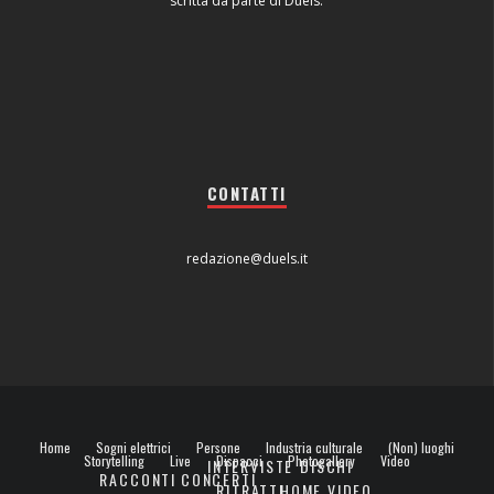
scritta da parte di Duels.
CONTATTI
redazione@duels.it
Home
Sogni elettrici
Persone
Industria culturale
(Non) luoghi
Storytelling
Live
Dispacci
Photogallery
Video
INTERVISTE
DISCHI
RACCONTI
CONCERTI
RITRATTI
HOME VIDEO