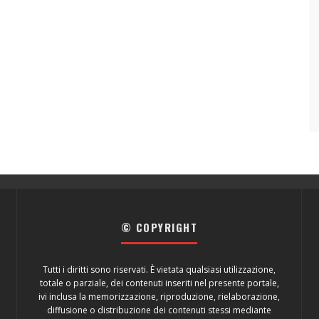
© COPYRIGHT
Tutti i diritti sono riservati. È vietata qualsiasi utilizzazione,
totale o parziale, dei contenuti inseriti nel presente portale,
ivi inclusa la memorizzazione, riproduzione, rielaborazione,
diffusione o distribuzione dei contenuti stessi mediante