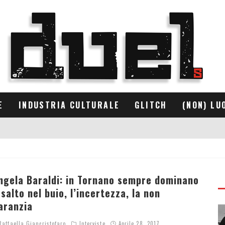
E
INDUSTRIA CULTURALE
GLITCH
(NON) LU
ngela Baraldi: in Tornano sempre dominano
l salto nel buio, l’incertezza, la non
aranzia
affaella Giancristofaro
Interviste
Aprile 28, 2017