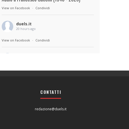
View on Facebook
·
Condividi
duels.it
20 hours ago
View on Facebook
·
Condividi
duels.it
20 hours ago
Sul set di Bad Lieutenant: Tokyo di Takashi
Miike, con Shun Oguri, Lily James , Liv
Morganremake. Remake di Bad Lieutenant di
CONTATTI
Abel Ferrara
View on Facebook
·
Condividi
redazione@duels.it