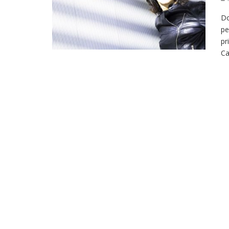
Do
pe
pr
Ca