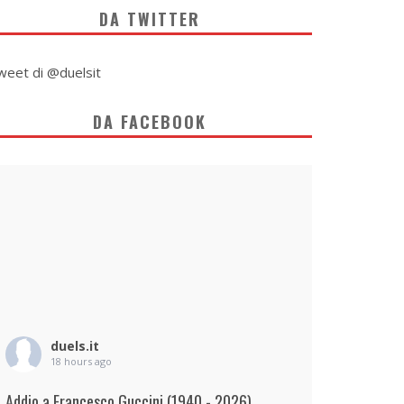
DA TWITTER
weet di @duelsit
DA FACEBOOK
duels.it
18 hours ago
Addio a Francesco Guccini (1940 - 2026)