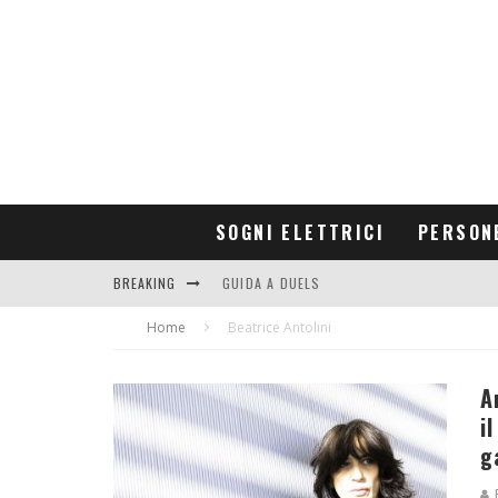
SOGNI ELETTRICI
PERSON
BREAKING
GUIDA A DUELS
Home
CONTRIBUTORS
Beatrice Antolini
A
i
g
R