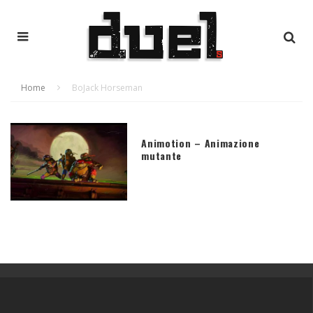
Home
BoJack Horseman
Animotion – Animazione
mutante