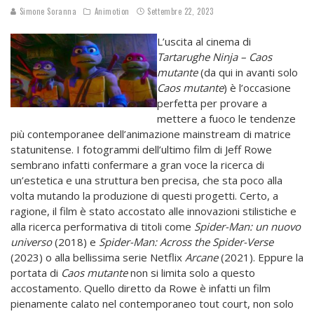
Simone Soranna
Animotion
Settembre 22, 2023
L’uscita al cinema di
Tartarughe Ninja – Caos
mutante
(da qui in avanti solo
Caos mutante
) è l’occasione
perfetta per provare a
mettere a fuoco le tendenze
più contemporanee dell’animazione mainstream di matrice
statunitense. I fotogrammi dell’ultimo film di Jeff Rowe
sembrano infatti confermare a gran voce la ricerca di
un’estetica e una struttura ben precisa, che sta poco alla
volta mutando la produzione di questi progetti. Certo, a
ragione, il film è stato accostato alle innovazioni stilistiche e
alla ricerca performativa di titoli come
Spider-Man: un nuovo
universo
(2018) e
Spider-Man: Across the Spider-Verse
(2023) o alla bellissima serie Netflix
Arcane
(2021). Eppure la
portata di
Caos mutante
non si limita solo a questo
accostamento. Quello diretto da Rowe è infatti un film
pienamente calato nel contemporaneo tout court, non solo