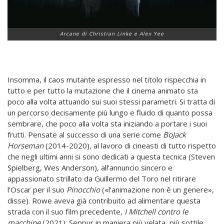
Arcane di Christian Linke e Alex Yee
Insomma, il caos mutante espresso nel titolo rispecchia in
tutto e per tutto la mutazione che il cinema animato sta
poco alla volta attuando sui suoi stessi parametri. Si tratta di
un percorso decisamente più lungo e fluido di quanto possa
sembrare, che poco alla volta sta iniziando a portare i suoi
frutti. Pensate al successo di una serie come
BoJack
Horseman
(2014-2020), al lavoro di cineasti di tutto rispetto
che negli ultimi anni si sono dedicati a questa tecnica (Steven
Spielberg, Wes Anderson), all’annuncio sincero e
appassionato strillato da Guillermo del Toro nel ritirare
l’Oscar per il suo
Pinocchio
(«l’animazione non è un genere»,
disse). Rowe aveva già contribuito ad alimentare questa
strada con il suo film precedente,
I Mitchell contro le
macchine
(2021). Seppur in maniera più velata, più sottile,