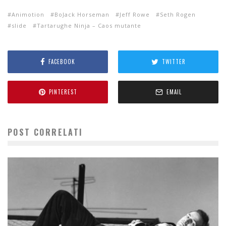
Animotion
BoJack Horseman
Jeff Rowe
Seth Rogen
slide
Tartarughe Ninja – Caos mutante
FACEBOOK
TWITTER
PINTEREST
EMAIL
POST CORRELATI