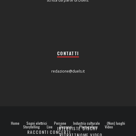
scritta da parte di Duels.
CONTATTI
redazione@duels.it
Home
Sogni elettrici
Persone
Industria culturale
(Non) luoghi
Storytelling
Live
Dispacci
Photogallery
Video
INTERVISTE
DISCHI
RACCONTI
CONCERTI
RITRATTI
HOME VIDEO