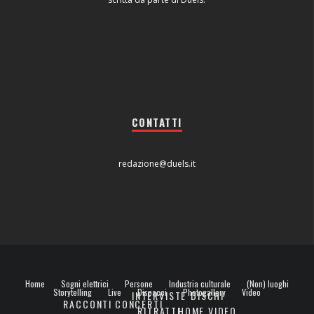
CONTATTI
redazione@duels.it
Home
Sogni elettrici
Persone
Industria culturale
(Non) luoghi
Storytelling
Live
Dispacci
Photogallery
Video
INTERVISTE
DISCHI
RACCONTI
CONCERTI
RITRATTI
HOME VIDEO