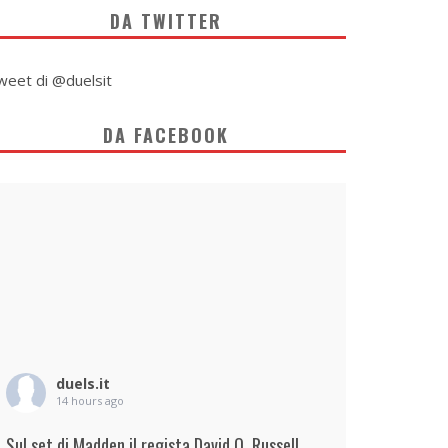
DA TWITTER
weet di @duelsit
DA FACEBOOK
duels.it
14 hours ago
Sul set di Madden il regista David O. Russell