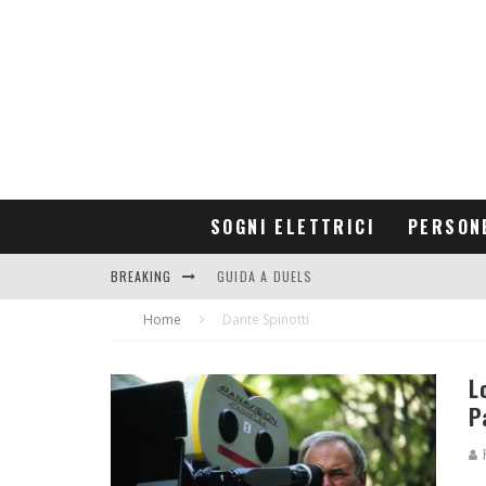
SOGNI ELETTRICI
PERSON
BREAKING
GUIDA A DUELS
Home
CONTRIBUTORS
Dante Spinotti
L
P
R