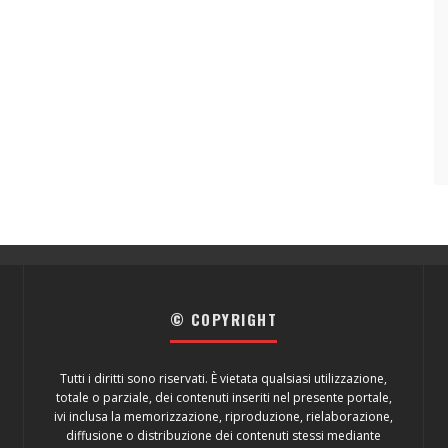
© COPYRIGHT
Tutti i diritti sono riservati. È vietata qualsiasi utilizzazione,
totale o parziale, dei contenuti inseriti nel presente portale,
ivi inclusa la memorizzazione, riproduzione, rielaborazione,
diffusione o distribuzione dei contenuti stessi mediante