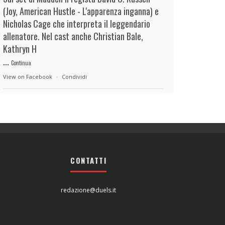
(Joy, American Hustle - L'apparenza inganna) e
Nicholas Cage che interpreta il leggendario
allenatore. Nel cast anche Christian Bale,
Kathryn H
...
Continua
View on Facebook
·
Condividi
duels.it
15 hours ago
View on Facebook
·
Condividi
CONTATTI
duels.it
15 hours ago
View on Facebook
·
Condividi
redazione@duels.it