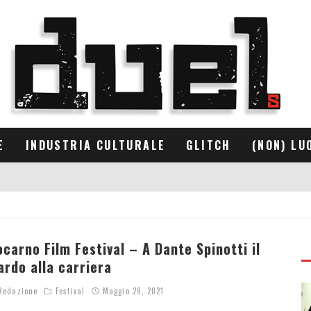
E
INDUSTRIA CULTURALE
GLITCH
(NON) LU
ocarno Film Festival – A Dante Spinotti il
ardo alla carriera
edazione
Festival
Maggio 29, 2021