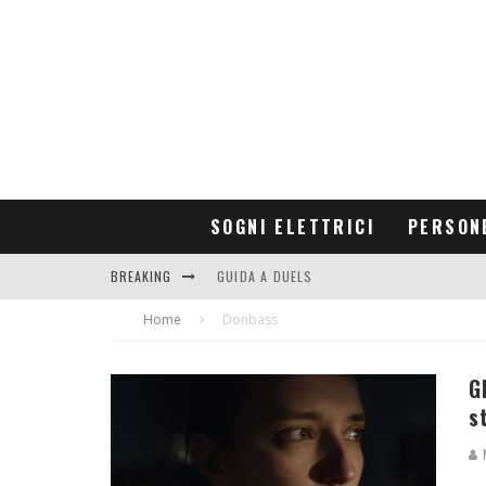
SOGNI ELETTRICI
PERSON
BREAKING
GUIDA A DUELS
Home
CONTRIBUTORS
Donbass
G
s
M