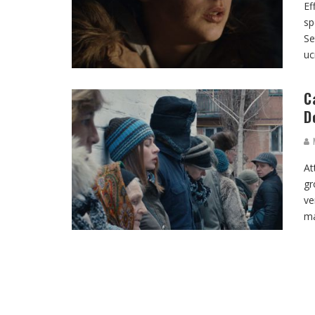
Ef
sp
Se
uc
C
D
M
At
gr
ve
ma