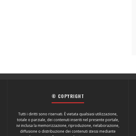
© COPYRIGHT
Tutti i diritti sono riservati. È vietata qualsiasi utilizzazione,
totale o parziale, dei contenuti inseriti nel presente portale,
ivi inclusa la memorizzazione, riproduzione, rielaborazione,
diffusione o distribuzione dei contenuti stessi mediante