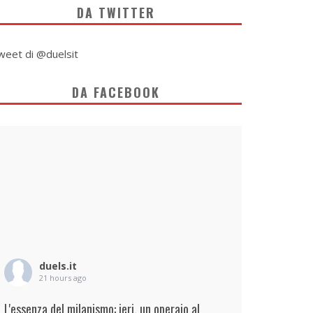
DA TWITTER
weet di @duelsit
DA FACEBOOK
duels.it
21 hours ago
L'essenza del milanismo: ieri, un operaio al