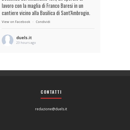
lavoro con la maglia di Franco Baresi in un
cantiere vicino alla Basilica di Sant'Ambrogio.
View on Facebook
·
Condividi
duels.it
23 hours ago
View on Facebook
·
Condividi
duels.it
24 hours ago
View on Facebook
·
Condividi
CONTATTI
redazione@duels.it