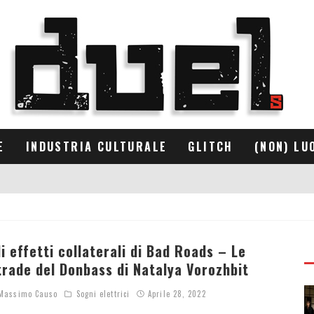
E
INDUSTRIA CULTURALE
GLITCH
(NON) LU
li effetti collaterali di Bad Roads – Le
trade del Donbass di Natalya Vorozhbit
assimo Causo
Sogni elettrici
Aprile 28, 2022