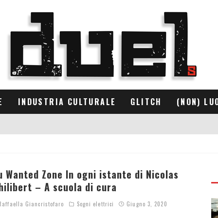
E
INDUSTRIA CULTURALE
GLITCH
(NON) LU
u Wanted Zone In ogni istante di Nicolas
hilibert – A scuola di cura
affaella Giancristofaro
Sogni elettrici
Giugno 3, 2020