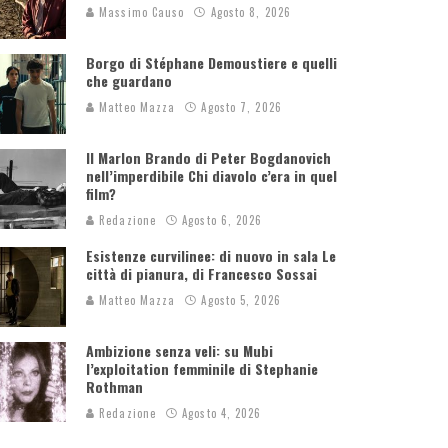
Massimo Causo
Agosto 8, 2026
Borgo di Stéphane Demoustiere e quelli
che guardano
Matteo Mazza
Agosto 7, 2026
Il Marlon Brando di Peter Bogdanovich
nell’imperdibile Chi diavolo c’era in quel
film?
Redazione
Agosto 6, 2026
Esistenze curvilinee: di nuovo in sala Le
città di pianura, di Francesco Sossai
Matteo Mazza
Agosto 5, 2026
Ambizione senza veli: su Mubi
l’exploitation femminile di Stephanie
Rothman
Redazione
Agosto 4, 2026