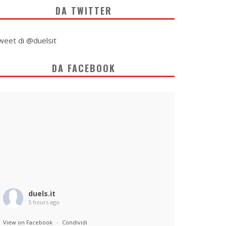
DA TWITTER
weet di @duelsit
DA FACEBOOK
duels.it
5 hours ago
View on Facebook
·
Condividi