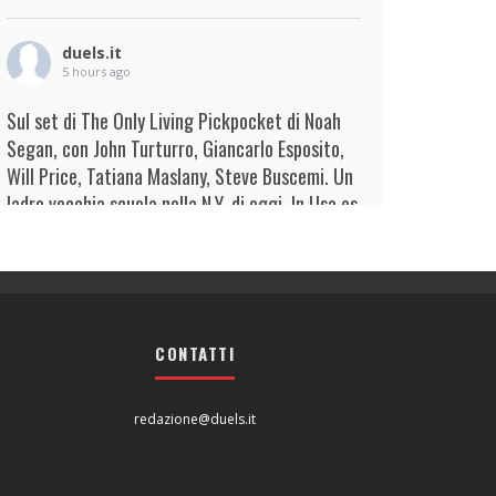
duels.it
5 hours ago
Sul set di The Only Living Pickpocket di Noah
Segan, con John Turturro, Giancarlo Esposito,
Will Price, Tatiana Maslany, Steve Buscemi. Un
ladro vecchia scuola nella N.Y. di oggi. In Usa es
...
Continua
View on Facebook
·
Condividi
duels.it
6 hours ago
CONTATTI
View on Facebook
·
Condividi
redazione@duels.it