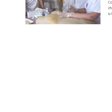
Co
ch
si