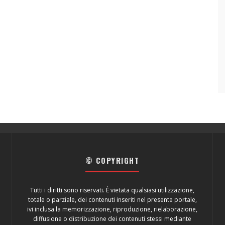
© COPYRIGHT
Tutti i diritti sono riservati. È vietata qualsiasi utilizzazione,
totale o parziale, dei contenuti inseriti nel presente portale,
ivi inclusa la memorizzazione, riproduzione, rielaborazione,
diffusione o distribuzione dei contenuti stessi mediante