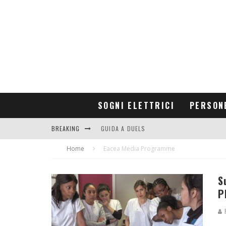
SOGNI ELETTRICI
PERSON
BREAKING
GUIDA A DUELS
Home
CONTRIBUTORS
Eacea Media Programme
S
P
R