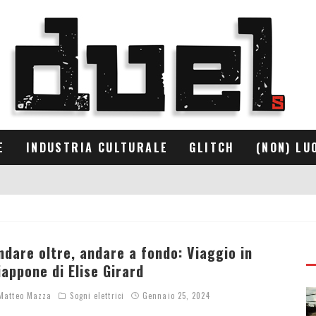
E
INDUSTRIA CULTURALE
GLITCH
(NON) LU
ndare oltre, andare a fondo: Viaggio in
iappone di Elise Girard
atteo Mazza
Sogni elettrici
Gennaio 25, 2024