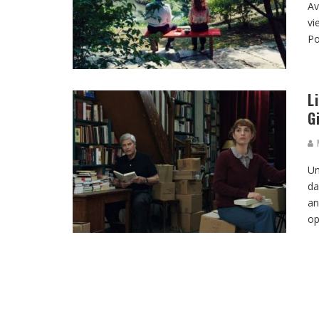
Av
vi
Po
L
G
M
Un
da
an
op