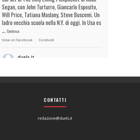
Segan, con John Turturro, Giancarlo Esposito,
Will Price, Tatiana Maslany, Steve Buscemi. Un
ladro vecchia scuola nella N.Y. di oggi. In Usa es
...
Continua
View on Facebook
·
Condividi
duels.it
51 minutes ago
View on Facebook
·
Condividi
duels.it
53 minutes ago
CONTATTI
...il film, staziona placidamente in questo
frangente: Dario Albertini lo costruisce e lo
redazione@duels.it
racconta più come un sentimento che come
una storia, lasciandolo agitarsi in acque