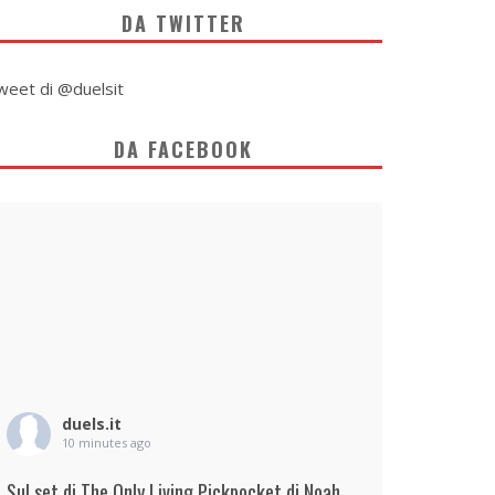
DA TWITTER
weet di @duelsit
DA FACEBOOK
duels.it
10 minutes ago
Sul set di The Only Living Pickpocket di Noah