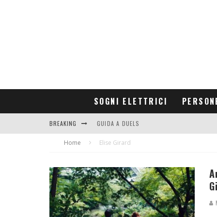
SOGNI ELETTRICI
PERSON
BREAKING
GUIDA A DUELS
Home
CONTRIBUTORS
Elise Girard
A
G
M