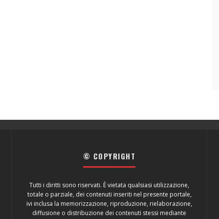
© COPYRIGHT
Tutti i diritti sono riservati. È vietata qualsiasi utilizzazione,
totale o parziale, dei contenuti inseriti nel presente portale,
ivi inclusa la memorizzazione, riproduzione, rielaborazione,
diffusione o distribuzione dei contenuti stessi mediante