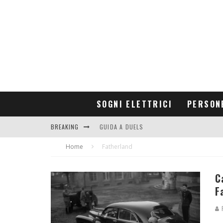
SOGNI ELETTRICI
PERSON
BREAKING
GUIDA A DUELS
Home
CONTRIBUTORS
Fatherland
C
F
F