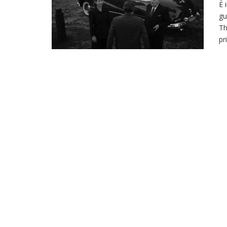
È 
gu
Th
pr