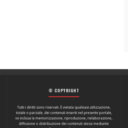
© COPYRIGHT
Tutti i diritti sono riservati. È vietata qualsiasi utilizzazione,
totale o parziale, dei contenuti inseriti nel presente portale,
ivi inclusa la memorizzazione, riproduzione, rielaborazione,
diffusione o distribuzione dei contenuti stessi mediante