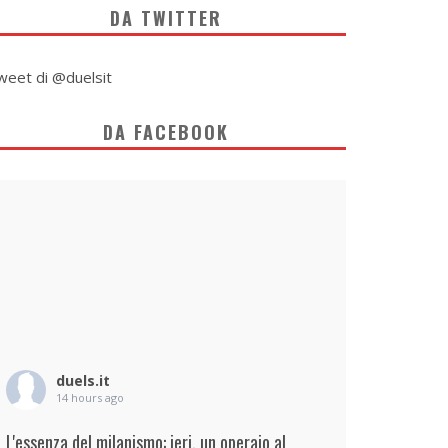
DA TWITTER
weet di @duelsit
DA FACEBOOK
duels.it
14 hours ago
L'essenza del milanismo: ieri, un operaio al