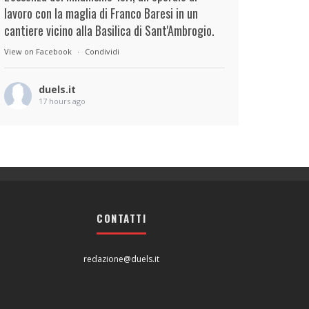
lavoro con la maglia di Franco Baresi in un
cantiere vicino alla Basilica di Sant'Ambrogio.
View on Facebook
·
Condividi
duels.it
17 hours ago
View on Facebook
·
Condividi
duels.it
17 hours ago
View on Facebook
·
Condividi
CONTATTI
redazione@duels.it