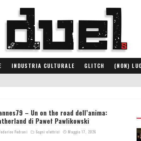
E
INDUSTRIA CULTURALE
GLITCH
(NON) LU
annes79 – Un on the road dell’anima:
atherland di Paweł Pawlikowski
ederico Pedroni
Sogni elettrici
Maggio 17, 2026