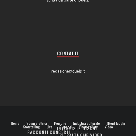
scritta da parte di Duels.
CONTATTI
redazione@duels.it
Home
Sogni elettrici
Persone
Industria culturale
(Non) luoghi
Storytelling
Live
Dispacci
Photogallery
Video
INTERVISTE
DISCHI
RACCONTI
CONCERTI
RITRATTI
HOME VIDEO