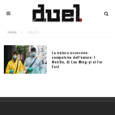
Home
I WeirDo
La natura ossessivo-
compulsiva dell’amore: I
WeirDo, di Lao Ming-yi al Far
East