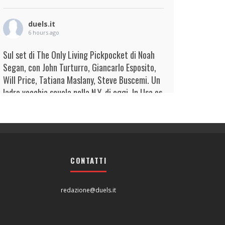
duels.it
6 hours ago
Sul set di The Only Living Pickpocket di Noah
Segan, con John Turturro, Giancarlo Esposito,
Will Price, Tatiana Maslany, Steve Buscemi. Un
ladro vecchia scuola nella N.Y. di oggi. In Usa es
...
Continua
View on Facebook
·
Condividi
duels.it
7 hours ago
CONTATTI
View on Facebook
·
Condividi
redazione@duels.it