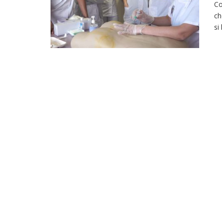
Co
ch
si