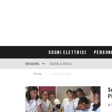
SOGNI ELETTRICI
PERSON
BREAKING
GUIDA A DUELS
Home
CONTRIBUTORS
in ogni istante
S
P
R