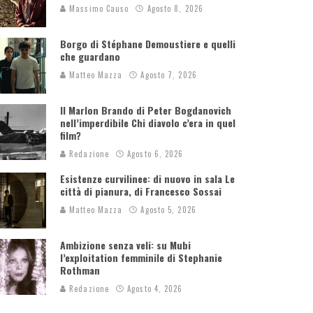
Massimo Causo
Agosto 8, 2026
Borgo di Stéphane Demoustiere e quelli
che guardano
Matteo Mazza
Agosto 7, 2026
Il Marlon Brando di Peter Bogdanovich
nell’imperdibile Chi diavolo c’era in quel
film?
Redazione
Agosto 6, 2026
Esistenze curvilinee: di nuovo in sala Le
città di pianura, di Francesco Sossai
Matteo Mazza
Agosto 5, 2026
Ambizione senza veli: su Mubi
l’exploitation femminile di Stephanie
Rothman
Redazione
Agosto 4, 2026