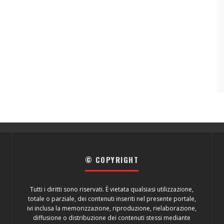
© COPYRIGHT
Tutti i diritti sono riservati. È vietata qualsiasi utilizzazione,
totale o parziale, dei contenuti inseriti nel presente portale,
ivi inclusa la memorizzazione, riproduzione, rielaborazione,
diffusione o distribuzione dei contenuti stessi mediante