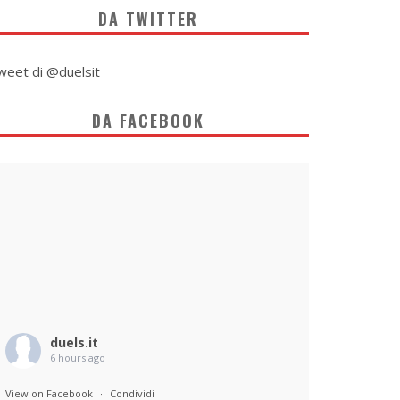
DA TWITTER
weet di @duelsit
DA FACEBOOK
duels.it
6 hours ago
View on Facebook
·
Condividi