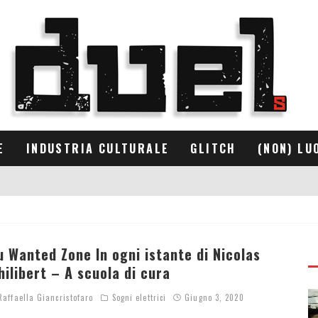
E
INDUSTRIA CULTURALE
GLITCH
(NON) LU
u Wanted Zone In ogni istante di Nicolas
hilibert – A scuola di cura
affaella Giancristofaro
Sogni elettrici
Giugno 3, 2020