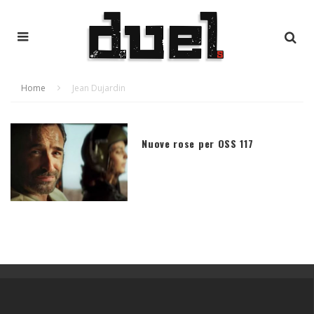
Home
Jean Dujardin
Nuove rose per OSS 117